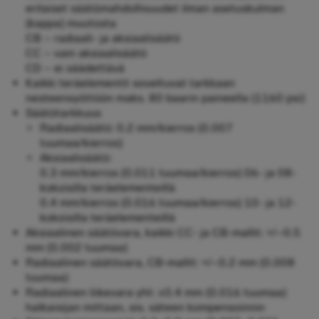
erilaiset säätömahdollisuudet ilman asetuskulman
(kappa) muutosta
CB – radiaali- ja aksiaalisäätö
CC – vain aksiaalisäätö
CD – ei säädettävä
Kaikki teräelementit soveltuvat tarkkaan
nesteensyöttöön maks. 80 baarin paineella (1160 psi)
Säätötarkkuus
Radiaalisäätö: 0.2 mm/kierros (0.007
tuumaa/kierros)
Aksiaalisäätö:
0.3 mm/kierros (0.011 tuumaa/kierros) 06- ja 08-
kokoisilla teräelementeillä
0.4 mm/kierros (0.016 tuumaa/kierros) 10- ja 12-
kokoisilla teräelementeillä
Aksiaalinen säätövara, kaikki CC- ja CB-mallit: +/–0.5
mm (0.002 tuumaa)
Radiaalinen säätövara, CB-mallit: +/–0.2 mm (0.008
tuumaa)
Radiaalinen liikevara yht: ±0.4 mm (0.016 tuumaa)
halkaisijan mittaan, sis. säteen kompensoinnin