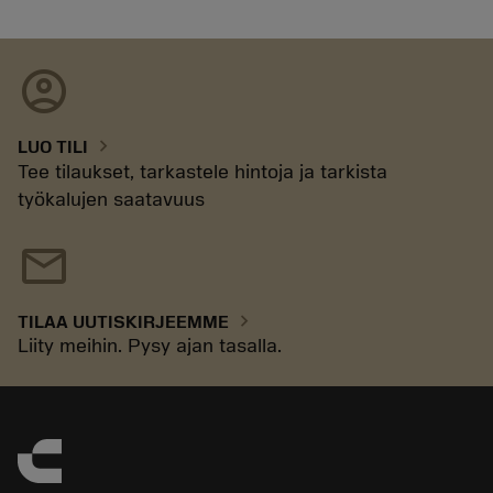
account_circle
chevron_right
LUO TILI
Tee tilaukset, tarkastele hintoja ja tarkista
työkalujen saatavuus
mail
chevron_right
TILAA UUTISKIRJEEMME
Liity meihin. Pysy ajan tasalla.