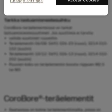
Accept Cookies
Change settings
Tarkka lastuamisnestesuihku
CoroBore-teräelementeissä on tarkat
lastuamisnestesuuttimet. Jos suuttimia ei tarvita:
vaihda suuttimet ruuveihin
Teräelementti 06/08: 5691 026-23 (ruuvi), 3214 010-
152 (suutin)
Teräelementti 10/12: 5691 026-13 (ruuvi), 3214 010-
202 (suutin)
Ruuvien koko on teräelementin koosta riippuen M2.5
tai M3
CoroBore®-teräelementit
Saatavissa on kolme teräelementtimallia, joissa on