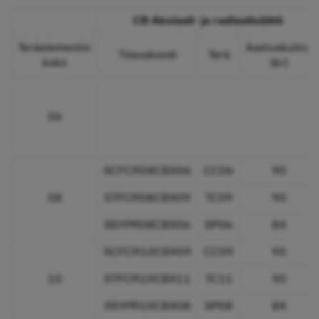
CB Aksiaali- ja radiaalisäätö
Teräelementin
Asetuskulma
Tilauskoodi
Terä
koko
(kr)
06
SCFCR08CBX06
CC06
90
08
STFCR08CBX09
TC09
90
SSYPR08CBX06
SP06
84
SCFCR10CBX09
CC09
90
10
STFCR10CBX11
TC11
90
SSYPR10CBX08
SP08
84