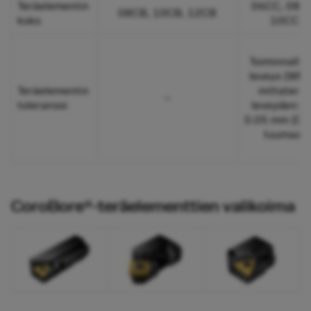
Teräelementin
06CC, 08C
08CB, 10CB, 12CB
koko
10CC
Toiminnallin
leveys (WF) y
Teräelementin
mittaterä
–
toleranssi
leveyden: +
0.05 mm (0.
tuumaa)
CoroBore®-teräelementtien valikoima