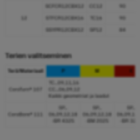
SCFCR12CBX12
CC12
90
12
STFCR12CBX16
TC16
90
SSYPR12CBX12
SP12
84
Terien valitseminen
Terä/Materiaali
P
M
K
TC…09,11,16
CoroTurn® 107
CC…06,09,12
Kaikki geometriat ja laadut
SP…
SP…
SP…
CoroBore® 111
06,09,12,18
06,09,12,18
06,09,12
-BR 4325
-BM 2025
-BR 321