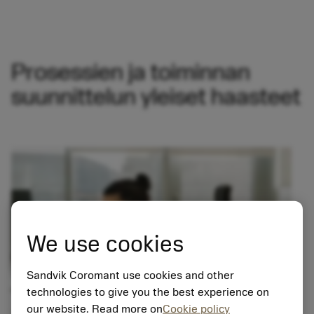
Prosessien ja toiminnan
suunnittelun yleiset haasteet
We use cookies
Sandvik Coromant use cookies and other
technologies to give you the best experience on
our website. Read more on
Cookie policy