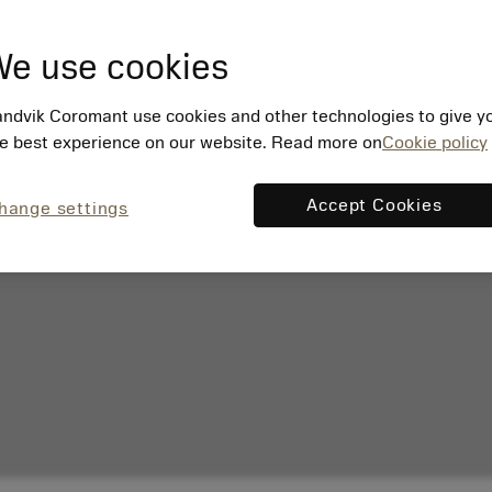
e use cookies
ndvik Coromant use cookies and other technologies to give y
e best experience on our website. Read more on
Cookie policy
Accept Cookies
hange settings