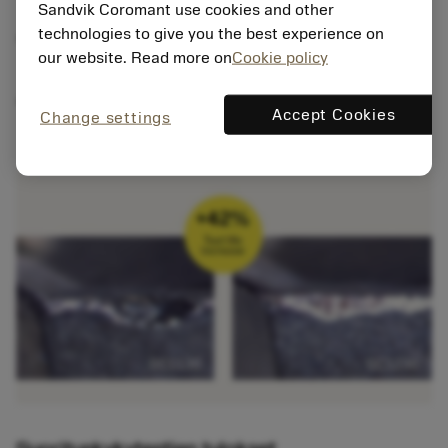
Sandvik Coromant use cookies and other
pirstoutumista
technologies to give you the best experience on
Erinomainen kuumalujuus mahdollistaa suurempien
our website. Read more on
Cookie policy
metallilastuvirtojen käytön myös haastavissa
käyttökohteissa
Erinomainen suorituskyky sekä kuiva- että
Accept Cookies
Change settings
märkäkoneistuksessa – kestävämpi prosessi
kuivakäsittelyllä