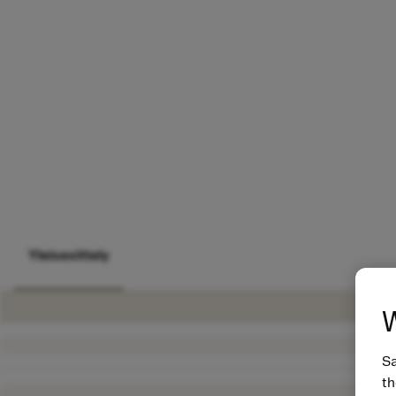
Yleisesittely
W
Sa
th