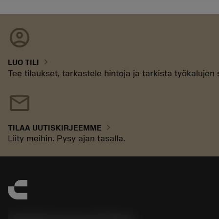
account_circle
chevron_right
LUO TILI
Tee tilaukset, tarkastele hintoja ja tarkista työkaluje
mail
chevron_right
TILAA UUTISKIRJEEMME
Liity meihin. Pysy ajan tasalla.