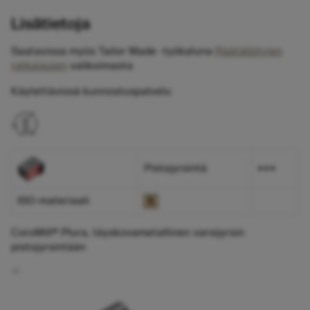
Lisätietoja
Saatavissa myös Tailor Made -työkaluna
Räätälöityjen
ratkaisujen
valikoimasta
Käytettävissä kunnostuspalvelu
Pistojyrsintä
+++
ISO-materiaali
CoroMill® Plura, täyskovametallinen varsijyrsin
pistojyrsintään