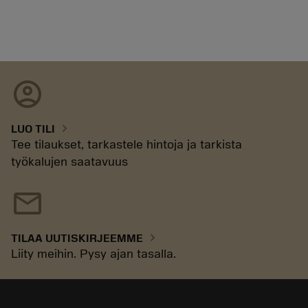
account_circle
chevron_right
LUO TILI
Tee tilaukset, tarkastele hintoja ja tarkista
työkalujen saatavuus
mail
chevron_right
TILAA UUTISKIRJEEMME
Liity meihin. Pysy ajan tasalla.