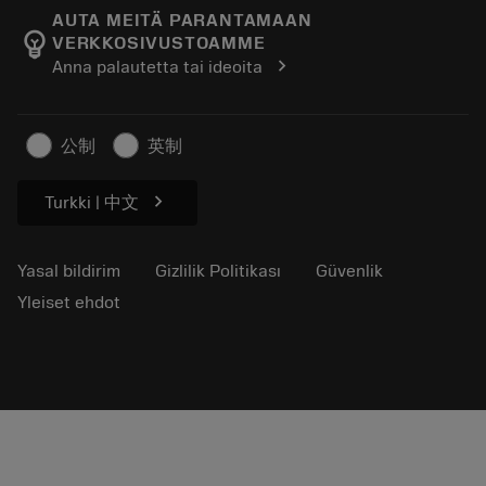
Manufacturing Wellness
Siparişinizi takip edin
AUTA MEITÄ PARANTAMAAN
emoji_objects
VERKKOSIVUSTOAMME
Kariyer
Fiyat teklifi oluşturun
chevron_right
Anna palautetta tai ideoita
Sürdürülebilir iş modeli
Makaleler
Basın için
公制
英制
chevron_right
Turkki | 中文
Yasal bildirim
Gizlilik Politikası
Güvenlik
Yleiset ehdot