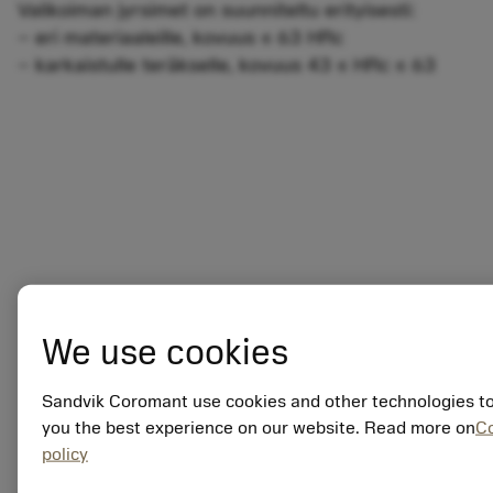
Valikoiman jyrsimet on suunniteltu erityisesti:
– eri materiaaleille, kovuus ≤ 63 HRc
– karkaistulle teräkselle, kovuus 43 ≤ HRc ≤ 63
We use cookies
Sandvik Coromant use cookies and other technologies to
you the best experience on our website. Read more on
C
policy
Yleisesittely