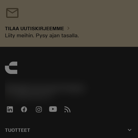
mail
chevron_right
TILAA UUTISKIRJEEMME
Liity meihin. Pysy ajan tasalla.
Sandvik Coromant Finland
phone
+358942451675
keyboard_arrow_down
TUOTTEET