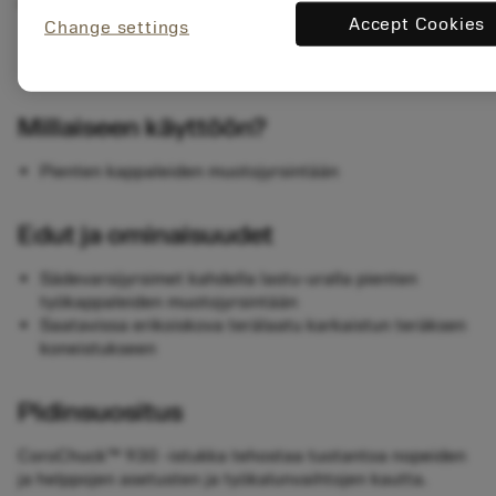
Accept Cookies
Change settings
Millaiseen käyttöön?
Pienten kappaleiden muotojyrsintään
Edut ja ominaisuudet
Sädevarsijyrsimet kahdella lastu-uralla pienten
työkappaleiden muotojyrsintään
Saatavissa erikoiskova terälaatu karkaistun teräksen
koneistukseen
Pidinsuositus
CoroChuck™ 930 -istukka tehostaa tuotantoa nopeiden
ja helppojen asetusten ja työkalunvaihtojen kautta.