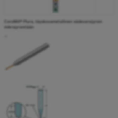
CoroMill® Plura, täyskovametallinen sädevarsijyrsin
mikrojyrsintään