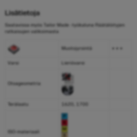
Lisätietoja
Saatavissa myös Tailor Made -työkaluna
Räätälöityjen
ratkaisujen
valikoimasta
Muotojyrsintä
+ + +
Varsi
Lieriövarsi
Otsageometria
Terälaatu
1620, 1700
ISO-materiaali