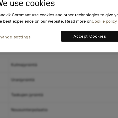
lppojen asetusten ja työkalunvaihtojen kautta.
e use cookies
ndvik Coromant use cookies and other technologies to give y
e best experience on our website. Read more on
Cookie policy
aisujen
valikoimasta
Accept Cookies
hange settings
Kulmajyrsintä
Uranjyrsintä
Taskujen jyrsintä
Nousuinterpolaatio