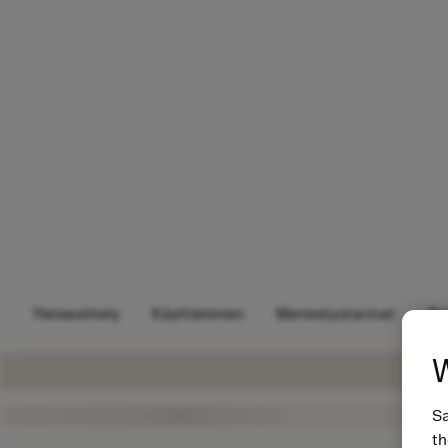
Yleisesittely
Käyttäminen
Menestystarinat
As
W
Sa
th