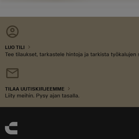
account_circle
chevron_right
LUO TILI
Tee tilaukset, tarkastele hintoja ja tarkista työkaluje
mail
chevron_right
TILAA UUTISKIRJEEMME
Liity meihin. Pysy ajan tasalla.