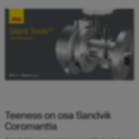
Teeness on osa Sandvik
Coromantia