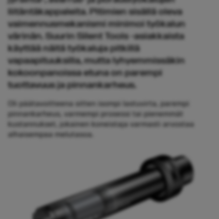
liitäntäkappaleita. Pitimien sisällä oleva
vaimennusmekanismi minimoi työkalun
värinän. Suurin Silent Tools -asiakkaista
käyttää näitä työkaluja pitkillä
vapaapituuksilla, mutta lyhyemmissäkin
kokoonpanoissa etuna on parempi
tuottavuus ja pinnankarheus.
Oli päätavoitteena sitten isompi lastuvirta, parempi
pinnankarheus, varmempi prosessi tai pienemmät
kustannukset, jokainen koneistaja varmasti arvostaa
alhaisempaa melutasoa.