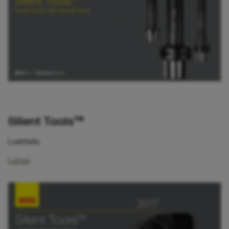
Silent Tools™
Luettelo
Lataa