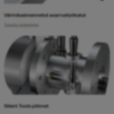
Värinävaimennetut avarrustyökalut
Tutustu tarkemmin
Silent Tools pitimet