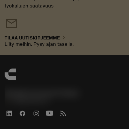
työkalujen saatavuus
mail
chevron_right
TILAA UUTISKIRJEEMME
Liity meihin. Pysy ajan tasalla.
Sandvik Coromant Finland
phone
+358942451675