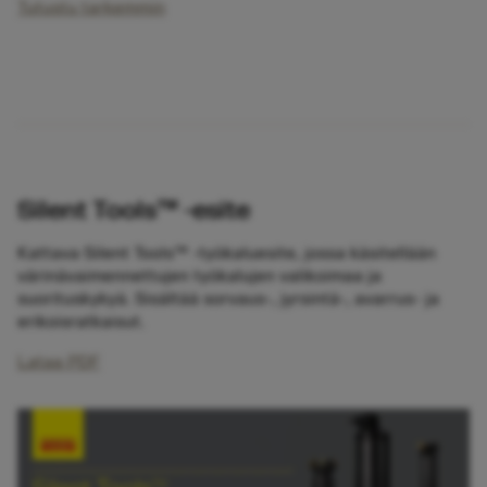
Tutustu tarkemmin
Silent Tools™ -esite
Kattava Silent Tools™ -työkaluesite, jossa käsitellään
värinävaimennettujen työkalujen valikoimaa ja
suorituskykyä. Sisältää sorvaus-, jyrsintä-, avarrus- ja
erikoisratkaisut.
Lataa PDF