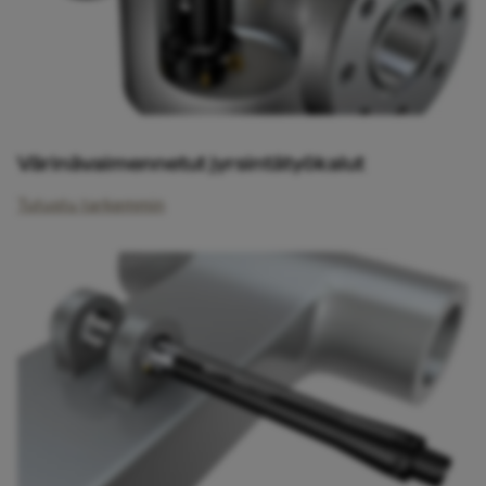
Värinävaimennetut jyrsintätyökalut
Tutustu tarkemmin