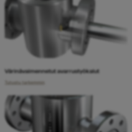
Värinävaimennetut avarrustyökalut
Tutustu tarkemmin