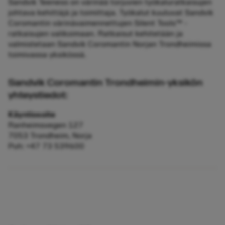
Sandvik Teeness on värinää torjuvien työkaluratkaisujen
johtava kehittäjä ja toimittaja. Työkalut kuuluvat Sandvik
Coromantin värinävaimennettujen Silent Tools™ -
ratkaisujen valikoimaan. Ratkaisut kehitetään ja
valmistetaan Sandvik Coromantin Norjan Trondheimissa
toimivassa yksikössä.
Sandvik Coromantin Trondheimin-yksikön
yhteystiedot:
Käyntiosoite
Ranheimsvegen 127
7053 Trondheim, Norja
Puh: +47 73 539600