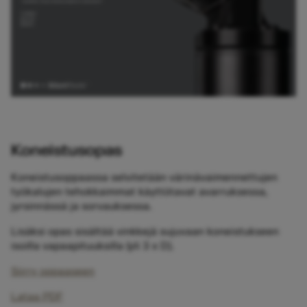
Koneistusopas
Koneistusoppaassa selvitetään värinävaimennettujen
työkalujen tehokkaimmat käyttötavat avarruksessa,
jyrsinnässä ja sorvauksessa.
Lisäksi opas sisältää vinkkejä sujuvaan koneistukseen
isoilla vapaapituuksilla (yli 3 x D).
Siirry oppaaseen
Lataa PDF