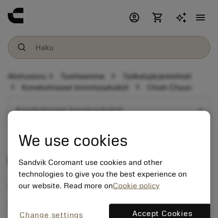
account_circle
shopping_cart
menu
chevron_right
chevron_right
Aloitussivu
Tuotteemme
Työkalujärjestelmät
chevron_right
chevron_right
Konekohtaiset kiinnitysyksiköt
Chiah Chyun
expand_more
Konekohtaiset kiinnitysyksiköt
We use cookies
Chiah Chyun
Sandvik Coromant use cookies and other
technologies to give you the best experience on
our website. Read more on
Cookie policy
Tool holder programme
Turning centre with milling option
Accept Cookies
Change settings