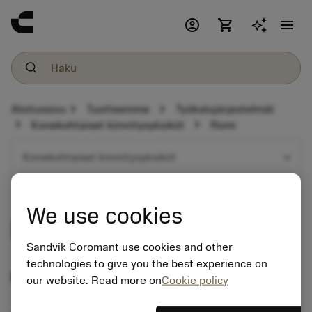
account_circle
shopping_cart
menu
chevron_right
chevron_right
Aloitussivu
Tuotteemme
Työkalujärjestelmät
chevron_right
chevron_right
Konekohtaiset kiinnitysyksiköt
Romi
expand_more
Konekohtaiset kiinnitysyksiköt
We use cookies
Romi
Sandvik Coromant use cookies and other
technologies to give you the best experience on
Pidinohjelma
our website. Read more on
Cookie policy