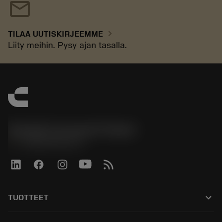
mail
chevron_right
TILAA UUTISKIRJEEMME
Liity meihin. Pysy ajan tasalla.
Sandvik Coromant Finland
phone
+358942451675
keyboard_arrow_down
TUOTTEET
Kaikki työkalut