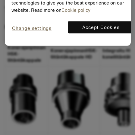
technologies to give you the best experience on our
Tuotevalikoima
website. Read more on
Cookie policy
Modulaariset työkalut
Accept Cookies
Change settings
Konerajanpinnan
KonerajapinnanHSK-
Integroitu HS
HSK-
liitäntäkappale HD
koneliitäntäk
liitäntäkappale