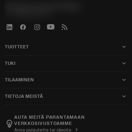
Sandvik Coromant Finland
phone
+358942451675
keyboard_arrow_down
TUOTTEET
เครื่องมือทั้งหมด
keyboard_arrow_down
TUKI
ซอฟต์แวร์ทั้งหมด
ฝ่ายบริการลูกค้า
การรีไซเคิล
keyboard_arrow_down
TILAAMINEN
ผู้จัดจำหน่ายและผู้เชี่ยวชาญ
การปรับสภาพใหม่
วิธีซื้อ
คู่มือและบทช่วยสอน
Tailor Made
keyboard_arrow_down
TIETOJA MEISTÄ
สั่งซื้อ
เครื่องคิดเลขและแอป
เกี่ยวกับ Sandvik Coromant
ส่งคืน
แคตตาล็อกและคู่มืออ้างอิง
Manufacturing Wellness
ติดตามคำสั่งซื้อของคุณ
AUTA MEITÄ PARANTAMAAN
emoji_objects
VERKKOSIVUSTOAMME
อาชีพ
ทำใบเสนอราคา
chevron_right
Anna palautetta tai ideoita