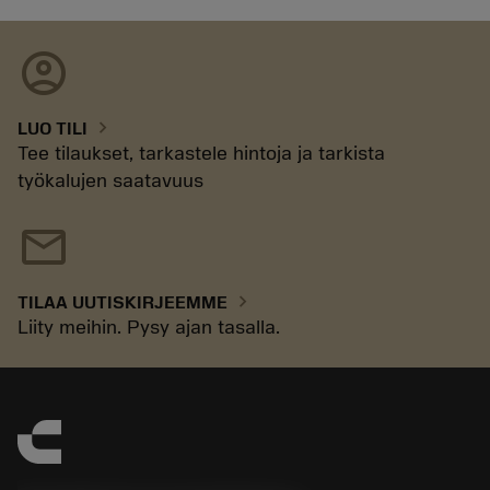
account_circle
chevron_right
LUO TILI
Tee tilaukset, tarkastele hintoja ja tarkista
työkalujen saatavuus
mail
chevron_right
TILAA UUTISKIRJEEMME
Liity meihin. Pysy ajan tasalla.