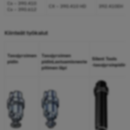
Cx – 390.410
CX – 390.410 HD
392.410EH
Cx – 390.612
Kiinteät työkalut
Tasojyrsimen
Tasojyrsimen
Silent Tools
pidin
pidinLastuamisneste
‑tasojyrsinpidin
pitimen läpi