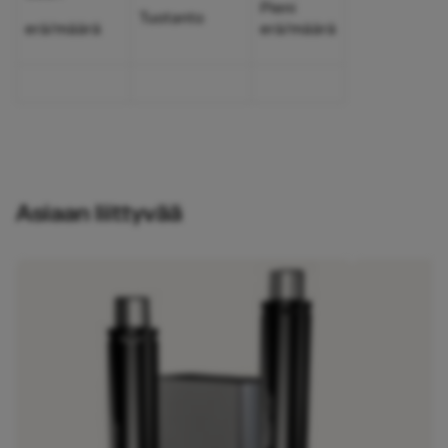
Pieni
Tuotanto
erä/määrä
erä/määrä
Asiaan liittyvää