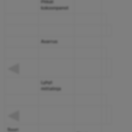
Pitkät
kokoonpanot
Avarrus
Lyhyt
mittalinja
Suuri