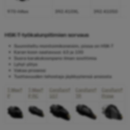
970-HAxx
392.410XL
392.41050
HSK-T-työkalunpitimien sorvaus
Suunniteltu monitoimikoneisiin, joissa on HSK-T
Karan koon saatavuus: 63 ja 100
Suora karakokoonpano ilman sovittimia
Lyhyt ylitys
Vakaa prosessi
Tuottavuuden tehostaja jäykkyytensä ansiosta
T-Max®
T-Max®
CoroTurn®
CoroTurn®
CoroTurn®
P
P RC
107
TR
Prime