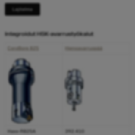
Lajitelma
Integroidut HSK-avarrustyökalut
CoroBore 825
Hienoavarruspää
Haxx-R825A
392.410