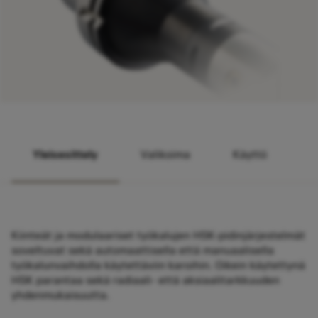
Yleisesittely
Valikoima
Käyttö
Kiinteät ja modulaariset työkalujen HSK-pidinjärjestelmät
soveltuvat sekä automaattisella että manuaalisella
työkalunvaihdolla käytettäviin karoihin. Oikein käytettynä
HSK parantaa sekä radiaali- että aksiaalitarkkuuden
yhdenmukaisuutta.