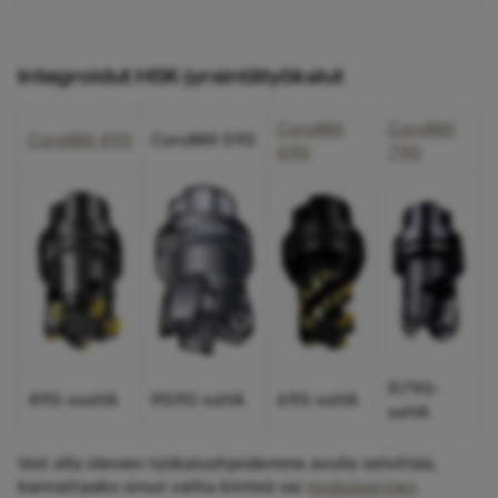
Integroidut HSK-jyrsintätyökalut
CoroMill
CoroMill
CoroMill 490
CoroMill 590
690
790
R790-
490-xxxHA
R590-xxHA
690-xxHA
xxHA
Voit alla olevien työkaluohjeidemme avulla selvittää,
kannattaako sinun valita kiinteä vai
modulaarinen