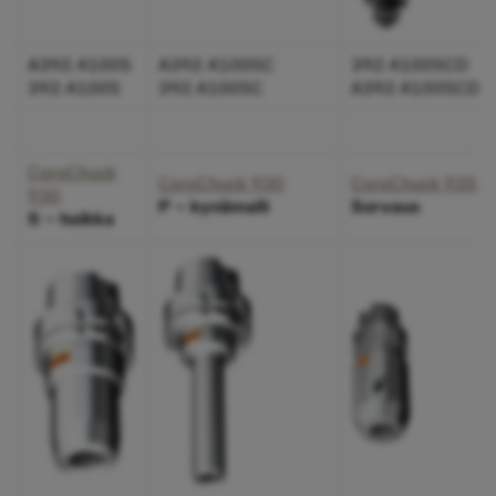
A392.41005
A392.41005C
392.41005CD
392.41005
392.41005C
A392.41005CD
CoroChuck
CoroChuck 930
CoroChuck 935
930
P – kynämalli
Sorvaus
S – hoikka