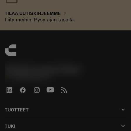
chevron_right
TILAA UUTISKIRJEEMME
Liity meihin. Pysy ajan tasalla.
Sandvik Coromant Finland
phone
+358942451675
keyboard_arrow_down
TUOTTEET
Kaikki työkalut
keyboard_arrow_down
TUKI
Kaikki ohjelmistot