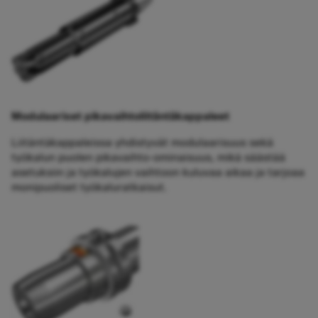
Modulaariset pikavaihtoliitäntäkappaleet
Liitäntäkappaleissa yhdistyvät modulaarisuus sekä
työkalun puolen pikavaihto-ominaisuus, mikä säästää
asetuksiin ja työkalujen vaihtoon kuluvaa aikaa ja tarjoaa
monipuoliset työkaluratkaisut.