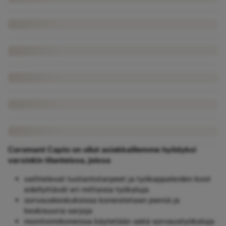
Coromant Capto on ollut asiakkaillemme hyödyksi
varsinkin tilanteissa, joissa
vaihtelevat tuotantotarpeet ja työkappaleiden koot
edellyttävät eri mittaisia työkaluja
sorvauskeskuksissa koneistetaan pieniä ja
keskisuuria sarjoja
monitoimikoneissa käytetään sekä sorvaustyökaluja