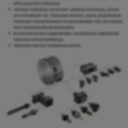
että pyöriviä työkaluja
samoja työkaluja tarvitaan useissa koneissa, joissa
on erimalliset tai -kokoiset kartiot; sama järjestelmä
halutaan monenlaiseen koneistukseen niin sorveissa
kuin koneistuskeskuksissakin
koneistettavien kappaleiden mutkikkuus edellyttää
lukuisia erikoistyökaluja
halutaan karsia työkaluvarastoa.