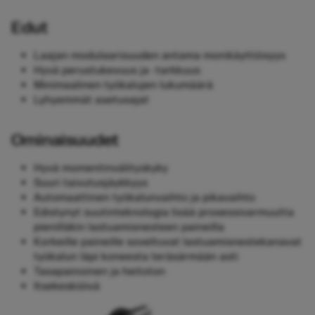
Edut
Laajan modulaarisuuden antama monikäyttöisyys
Hyvä perustukevuus ja -tarkkuus
Minimaalinen työkalujen lukumäärä
Lyhyemmät asetusajat
Ominaisuudet
Hyvä momentinvälityskyky
Suuri taivutusjäykkyys
Automaattinen työkalunvaihto ja pikavaihto
Edistynyt suutinteknologia lisää prosessivarmuutta
pienilläkin lastuamisnesteen paineilla
Korkeille paineille soveltuvat lastuamisnestekanavat
työkalun läpi koneesta teräsärmään asti
Tasapainoinen ja heitoton
Itsekeskiöivä