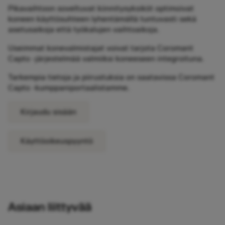
Pikavaihtoon soveltuvat kiinnitysyksiköt optimoivat
koneen käyttösuhteen lyhentämällä tuntuvasti sekä
asetusaikoja että työkalujen vaihtoaikoja.
Useimmat konevalmistajat voivat tarjota Coromant
Capto -järjestelmää valmiiksi koneeseen integroituna.
Tarkempia tietoja ja piirustuksia on saatavissa Coromant
Capto -kumppaniportaalistamme.
Kirjaudu sisään
Käyttöoikeuspyyntö
Asiaan liittyvää