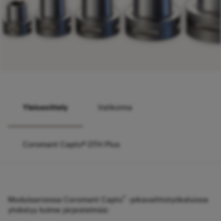
Yleisesittely
Valikoima
Coromant Capto® DTH Plus
®
Modulaarisissa Coromant Capto
-pikavaihtotyökaluissa
yhdistyy kolme järjestelmää: