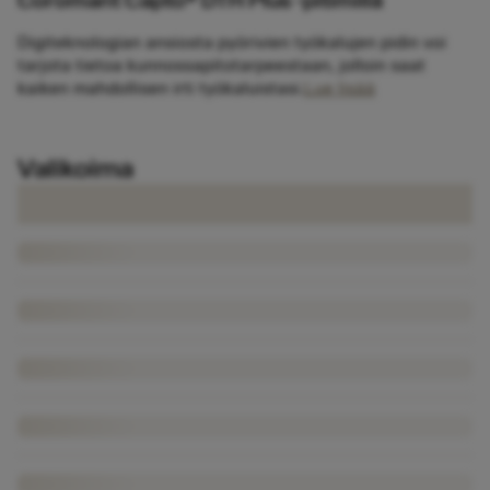
Coromant Capto® DTH Plus -pitimillä
Digiteknologian ansiosta pyörivien työkalujen pidin voi
tarjota tietoa kunnossapitotarpeestaan, jolloin saat
kaiken mahdollisen irti työkaluistasi.
Lue lisää
Valikoima