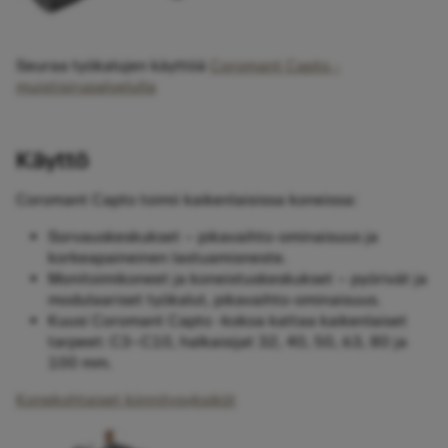
Seuraa työkalujen käyttöä
Coromant Capto -
muistisirupalvelulla
Käyttö
Coromant Capto toimii kaikenlaisissa koneissa:
Sorvauskeskukset – pikavaihto-ominaisuus ja
korkeapaineinen lastuamisneste.
Monitoimikoneet ja koneistuskeskukset – pyörivät ja
modulaariset työkalut, pikavaihto-ominaisuus.
Kuusi Coromant Capto -kokoa kattaa kaikenlaiset
tarpeet: C3–C10, halkaisijat 32, 40, 50, 63, 80 ja
100 mm.
Konekohtaiset kiinnitysyksiköt