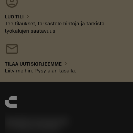
account_circle
chevron_right
LUO TILI
Tee tilaukset, tarkastele hintoja ja tarkista
työkalujen saatavuus
mail
chevron_right
TILAA UUTISKIRJEEMME
Liity meihin. Pysy ajan tasalla.
Sandvik Coromant UK
phone
+44 (0)121 368 0305