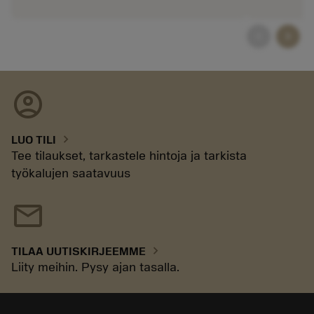
chevron_left
chevron_right
account_circle
chevron_right
LUO TILI
Tee tilaukset, tarkastele hintoja ja tarkista
työkalujen saatavuus
mail
chevron_right
TILAA UUTISKIRJEEMME
Liity meihin. Pysy ajan tasalla.