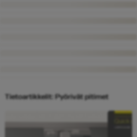
Tietoartikkelit: Pyörivät pitimet