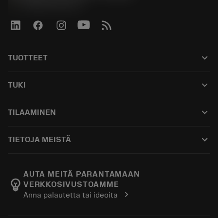
phone
+358942451675
keyboard_arrow_down
TUOTTEET
เครื่องมือทั้งหมด
keyboard_arrow_down
TUKI
ซอฟต์แวร์ทั้งหมด
ฝ่ายบริการลูกค้า
การรีไซเคิล
keyboard_arrow_down
TILAAMINEN
ผู้จัดจำหน่ายและผู้เชี่ยวชาญ
การปรับสภาพใหม่
วิธีซื้อ
คู่มือและบทช่วยสอน
Tailor Made
keyboard_arrow_down
TIETOJA MEISTÄ
สั่งซื้อ
เครื่องคิดเลขและแอป
เกี่ยวกับ Sandvik Coromant
ส่งคืน
แคตตาล็อกและคู่มืออ้างอิง
Manufacturing Wellness
ติดตามคำสั่งซื้อของคุณ
AUTA MEITÄ PARANTAMAAN
emoji_objects
VERKKOSIVUSTOAMME
อาชีพ
ทำใบเสนอราคา
chevron_right
Anna palautetta tai ideoita
ธุรกิจที่ยั่งยืน
บทความ