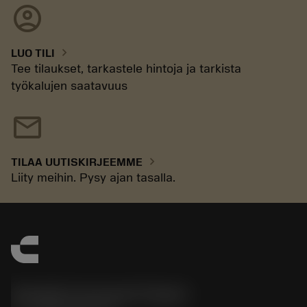
account_circle
chevron_right
LUO TILI
Tee tilaukset, tarkastele hintoja ja tarkista
työkalujen saatavuus
mail
chevron_right
TILAA UUTISKIRJEEMME
Liity meihin. Pysy ajan tasalla.
Sandvik Coromant Finland