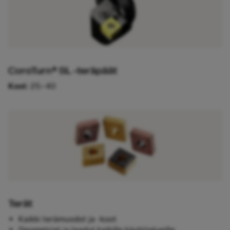
CoroTurn® SL ‑teräpäät
Koot
: 25–40
Terät
Kaikki terämuodot ja -koot
Geometriat ja laadut kaikille käyttöalueille