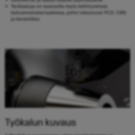
Terälaatuja on saatavilla myös kehittyneissä
lastuamismateriaaleissa, joihin lukeutuvat PCD, CBN
ja keramiikka
Työkalun kuvaus