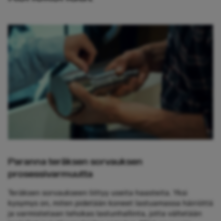
Paranna teräksen sorvauksen
prosessivarmuutta
Teräksen sorvaukseen liittyy useita haasteita. Yksi
kysymys on, miten pidetään koneet lastuamassa häiriöttä
ja varmistetaan tehokas lastunhallinta, jotta vältetään