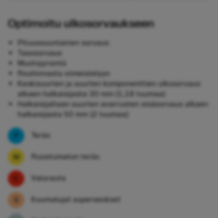
Optimoitu ulkosorvaukseen
Pituussuuntainen sorvaus
Tasosorvaus
Muotojyrsintä
Rouhinnasta viimeistelyyn
Keskisuurten ja suurten komponenttien ulkosorvaus
alkaen halkaisijasta 30 mm (1,18 tuumaa)
Halkaisijaltaan suurten avarrusten sisäsorvaus alkaen
halkaisijasta 50 mm (2 tuumaa)
Teräs
Ruostumaton teräs
Valurauta
Kuumalujat superseokset