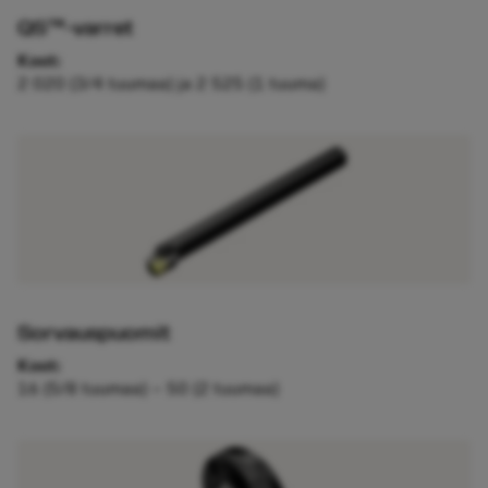
QS™-varret
Koot:
2 020 (3/4 tuumaa) ja 2 525 (1 tuuma)
Sorvauspuomit
Koot:
16 (5/8 tuumaa) – 50 (2 tuumaa)