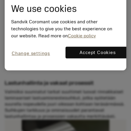
We use cookies
Sandvik Coromant use cookies and other
technologies to give you the best experience on
our website. Read more on
Cookie policy
Accept Cookies
Change settings
Lastunhallinta ja vakaat prosessit
Valmiiksi suunnatut tarkat suuttimet luovat rinnakkaiset
laminaariset lastuamisnestesuihkut, jotka syötetään
suurella nopeudella juuri oikeaan kohtaan teräsärmässä.
Suihkujen tarkkuus ja ominaisuudet parantavat
lastunhallintaa ja prosessien vakautta merkittävästi.