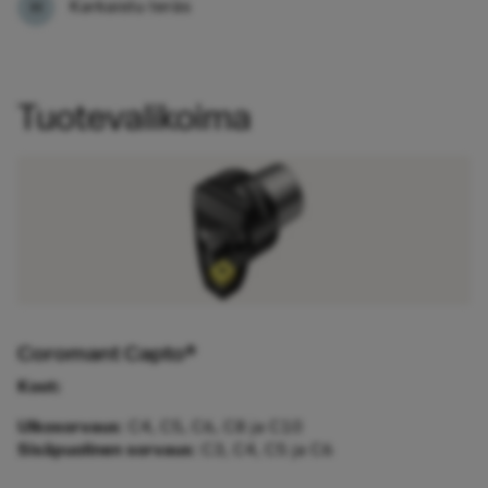
Karkaistu teräs
Tuotevalikoima
Coromant Capto®
Koot:
Ulkosorvaus
: C4, C5, C6, C8 ja C10
Sisäpuolinen sorvaus
: C3, C4, C5 ja C6