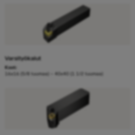
Varsityökalut
Koot:
16x16 (5/8 tuumaa) – 40x40 (1 1/2 tuumaa)