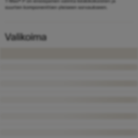
T-Max® P on ensisijainen valinta keskikokoisten ja
suurten komponenttien yleiseen sorvaukseen.
Valikoima