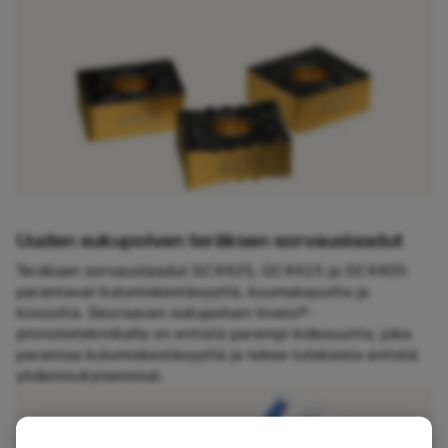
Uuden sukupolven teräksen sorvauslaadut
Teräksen sorvauslaadut GC4425, GC4415 ja GC4405
parantavat kulumiskestävyyttä, kuumalujuutta ja
kovuutta. Seuraavan sukupolven Inveio®-
pinnoitetekniikalla on entistä parempi kidesuunta, joka
parantaa kulumiskestävyyttä ja tekee tuloksista entistä
yhdenmukaisemmat.