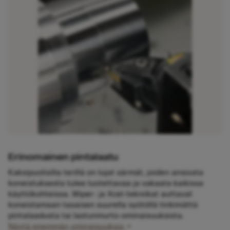
Erinomainen pintalaatu
Kaksipuolisilla terillä on lujat särmät, joiden ansiosta
koneistuksesta tulee luotettavaa ja vakaata kaikissa
käyttökohteissa. Wiper- ja Xcel-tekniikat auttavat
koneistamaan tasaisen suurella syötöllä tinkimättä
pintalaadusta tai lastunmurto-ominaisuuksista.
Näytä enemmän ominaisuuksia