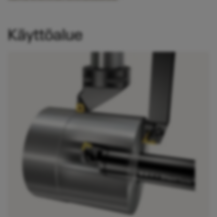
Luotettava ja varma koneistus, myös
rouhintasovelluksissa
Käyttöalue
Optimointimahdollisuus värinävaimennetuilla
Silent Tools™ ‑ratkaisuilla
Vakaa ja luotettava kiinnitys