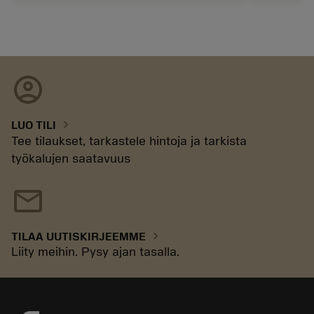
account_circle
chevron_right
LUO TILI
Tee tilaukset, tarkastele hintoja ja tarkista
työkalujen saatavuus
mail
chevron_right
TILAA UUTISKIRJEEMME
Liity meihin. Pysy ajan tasalla.