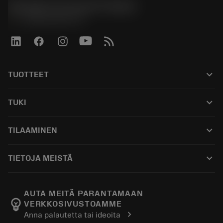
Sandvik Coromant Finland
Suositus
:
maks. 50 °C (120 °F)
phone
+358942451675
keyboard_arrow_down
TUOTTEET
เครื่องมือทั้งหมด
keyboard_arrow_down
TUKI
ซอฟต์แวร์ทั้งหมด
ฝ่ายบริการลูกค้า
การรีไซเคิล
keyboard_arrow_down
TILAAMINEN
ผู้จัดจำหน่ายและผู้เชี่ยวชาญ
การปรับสภาพใหม่
วิธีซื้อ
คู่มือและบทช่วยสอน
Tailor Made
keyboard_arrow_down
TIETOJA MEISTÄ
สั่งซื้อ
เครื่องคิดเลขและแอป
เกี่ยวกับ Sandvik Coromant
ส่งคืน
แคตตาล็อกและคู่มืออ้างอิง
Manufacturing Wellness
ติดตามคำสั่งซื้อของคุณ
AUTA MEITÄ PARANTAMAAN
emoji_objects
VERKKOSIVUSTOAMME
อาชีพ
ทำใบเสนอราคา
chevron_right
Anna palautetta tai ideoita
ธุรกิจที่ยั่งยืน