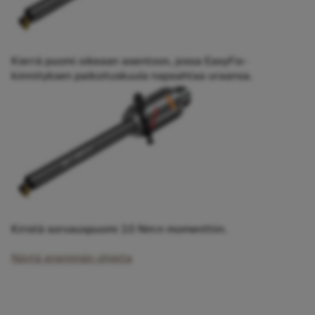
Kierrä puomi oikeaan asentoon, jossa EasyFix-
kiinnityksen paikoituskuula napsahtaa uraansa.
Kiristä sorvauspuomi 10 Nm:n momenttiin.
Näytä enemmän ohjeita