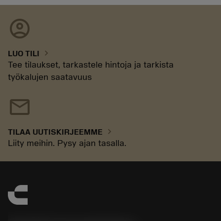
account_circle
chevron_right
LUO TILI
Tee tilaukset, tarkastele hintoja ja tarkista
työkalujen saatavuus
Paras ratkaisu on työntää puomi aina pohjaan asti.
Tarvittaessa voidaan jättää 10 mm:n (0.394
mail
tuuman) väli.
chevron_right
TILAA UUTISKIRJEEMME
Liity meihin. Pysy ajan tasalla.
Käyttölämpötilat
:
20‒70 °C (60‒170 °F)