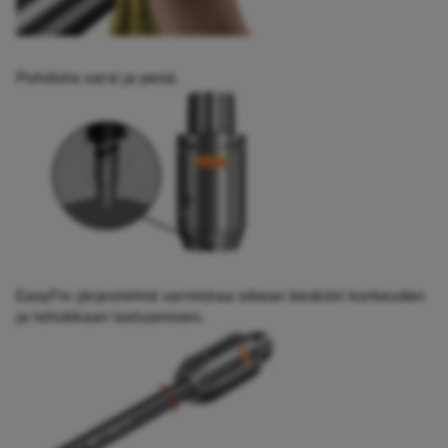
Puhdista varsi ja pesä.
EasyFix-järjestelmä varmistaa oikean keskiön korkeuden
ja tehokkaan lastuamisen.