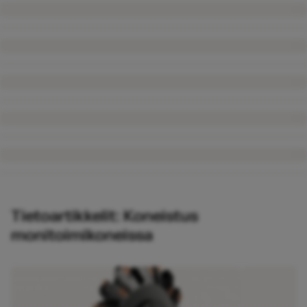
Tietoartikkelit: Koneistus
monitoimikoneissa