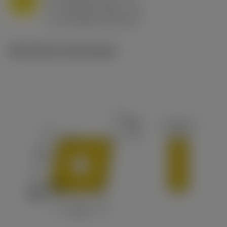
M
f
0.8 mm/r (0.5 - 1.1)
n
h
0.8 mm/r (0.5 - 1.1)
ex
v
65 m/min (90 - 50)
c
Illustrations techniques