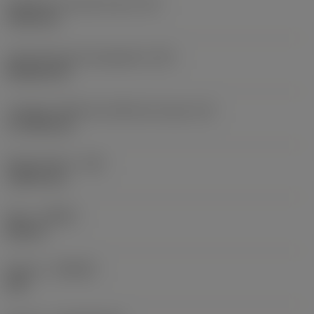
Diamètre du cercle inscrit
(IC)
19,05 mm
Code de forme de plaquette
(SC)
Rhombic 80
Longueur effective d'arête de coupe
(LE)
17,7439 mm
Rayon de bec
(RE)
1,5875 mm
Sens
(HAND)
Neutral
Nuance
(GRADE)
235