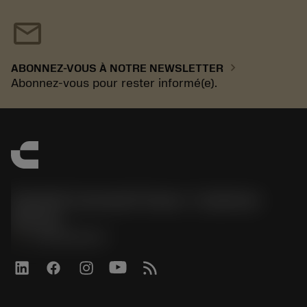
mail
chevron_right
ABONNEZ-VOUS À NOTRE NEWSLETTER
Abonnez-vous pour rester informé(e).
Sandvik Coromant France - Customer
Service
phone
+33246840057