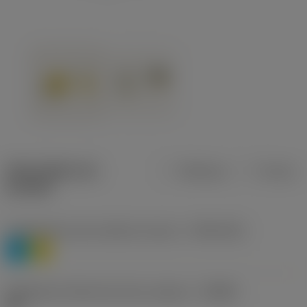
Description du
Métrique
Pouces
produit
Classification des matières niveau 1
(TMC1ISO)
P
M
Désignation fabricants brise-copeaux
(CBMD)
HR