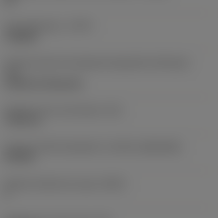
Type d'opération
(CTPT)
roughing
Code de style de montage des plaquettes (métrique)
(IFS)
Cylindrical fixing hole
Diamètre de trou de fixation
(D1)
7,925 mm
Forme et taille de plaquette
(CUTINT_SIZESHAPE)
CN1906
Nombre d'arêtes de coupe
(CEDC)
2