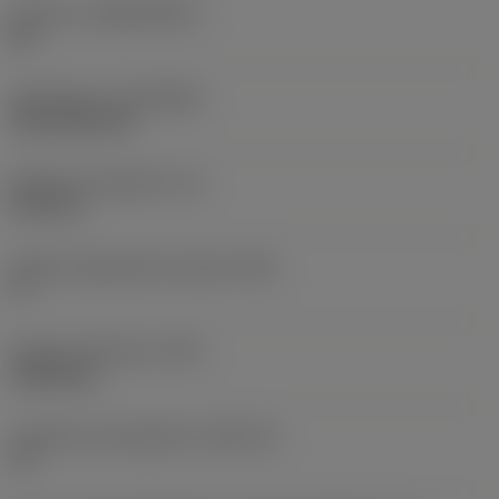
Substrat
(SUBSTRATE)
HC
Revêtement
(COATING)
CVD TiCN+TiN
Épaisseur plaquette
(S)
6,35 mm
Angle de dépouille principal
(AN)
0 °
Poids de l'élément
(WT)
0,0262 kg
Logement de plaquette
(SSC_M)
19