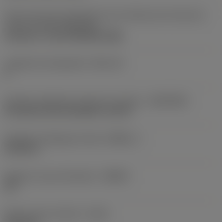
2ème partie des identifiants de l'interface de l'article de
coupe
(CUTINT_MASTER)
CoroCut 2 -size E (N123E2-GM)
Logement de plaquette
(SSC_M)
E
Interface adaptative direction machine
(ADINTMS)
SL head (screw mounted) -size 32
Diamètre d'alésage minimal
(DMIN_1)
5,4724 in
Angle du corps côté pièce
(BAWS)
90 °
Porte-à-faux maximal
(OHX)