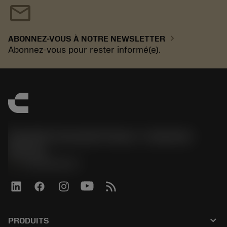
mail
chevron_right
ABONNEZ-VOUS À NOTRE NEWSLETTER
Abonnez-vous pour rester informé(e).
Sandvik Coromant France - Customer
Service
phone
+33246840057
keyboard_arrow_down
PRODUITS