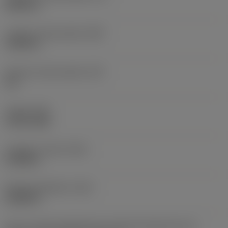
0,5512 in
Largeur fonctionnelle
(WF)
1,4705 in
Hauteur fonctionnelle
(HF)
0 in
Couple
(TQ)
1,4751 ftlbf
Longueur totale
(OAL)
0,7008 in
Poids de l'élément
(WT)
0,1889 lb
Vue en unités impériales du code des dimensions du