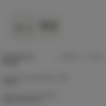
Description du
Métrique
Pouces
produit
Profondeur de coupe maximale
(CDX)
0,5906 in
Code du type de serrage
(MTP)
clamp on top of insert