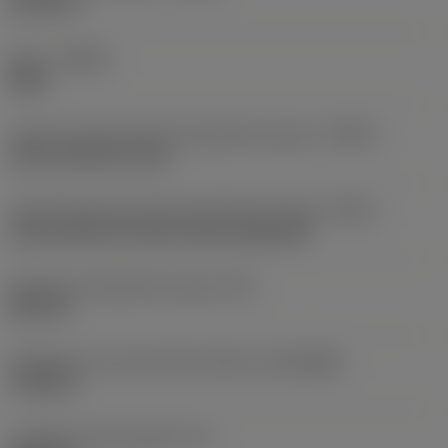
0,5118 in
Sens
(HAND)
Right
Code du type d'entrée de liquide de coupe
(CNSC)
axial concentric entry
Code de type de sortie de liquide de coupe
(CXSC)
axial inclined exit with nozzle, adjustable
Pression du liquide de coupe
(CP)
580 PSI
Diamètre du raccord côté machine
(DCONMS)
1,2598 in
Longueur fonctionnelle
(LF)