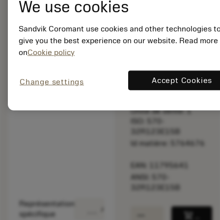
We use cookies
produit
d'origine.
Sandvik Coromant use cookies and other technologies t
give you the best experience on our website. Read more
Prix tarif:
on
Cookie policy
155.00 EUR
Disponible sous
une semaine
Accept Cookies
Change settings
Unité de vente: 1
ISO: 570-
32R123E15B
Id matière: 5764676
EAN: 11795641
ANSI: 570-
32R123E15B
Représentation
deployed_code
Afficher le modèle 3D
remove
add
spécifique
shopping_cart
Ajoute