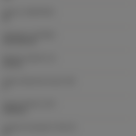
Substrat
(SUBSTRATE)
HC
Revêtement
(COATING)
CVD TiCN+TiN
Épaisseur plaquette
(S)
6,35 mm
Angle de dépouille principal
(AN)
0 °
Poids de l'élément
(WT)
0,0262 kg
Logement de plaquette
(SSC_M)
19