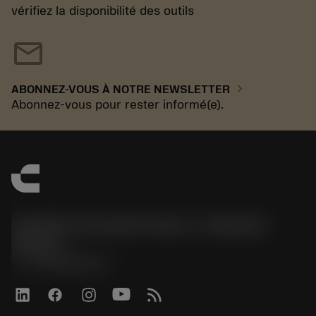
vérifiez la disponibilité des outils
mail
chevron_right
ABONNEZ-VOUS À NOTRE NEWSLETTER
Abonnez-vous pour rester informé(e).
Sandvik Coromant France - Customer
Service
phone
+33246840057