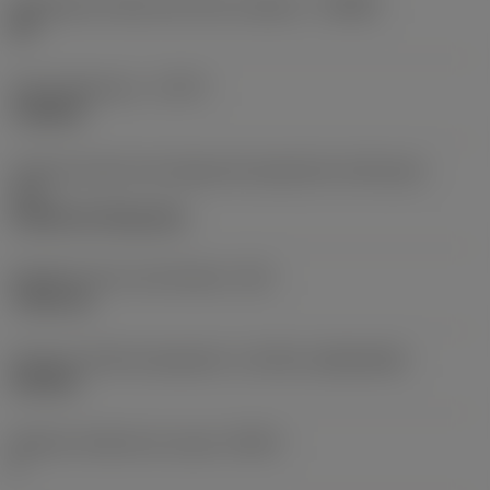
Désignation fabricants brise-copeaux
(CBMD)
HR
Type d'opération
(CTPT)
roughing
Code de style de montage des plaquettes (métrique)
(IFS)
Cylindrical fixing hole
Diamètre de trou de fixation
(D1)
7,925 mm
Forme et taille de plaquette
(CUTINT_SIZESHAPE)
CN1906
Nombre d'arêtes de coupe
(CEDC)
2