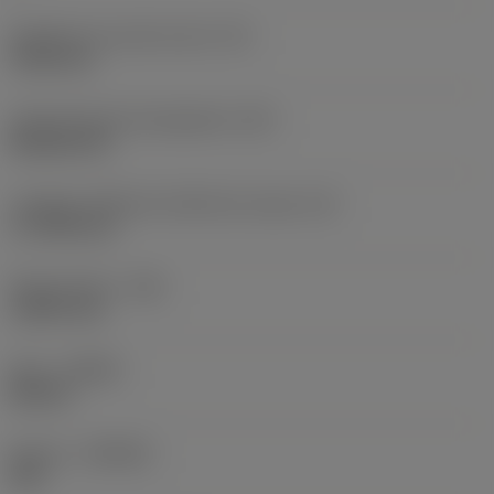
Diamètre du cercle inscrit
(IC)
19,05 mm
Code de forme de plaquette
(SC)
Rhombic 80
Longueur effective d'arête de coupe
(LE)
17,7439 mm
Rayon de bec
(RE)
1,5875 mm
Sens
(HAND)
Neutral
Nuance
(GRADE)
235