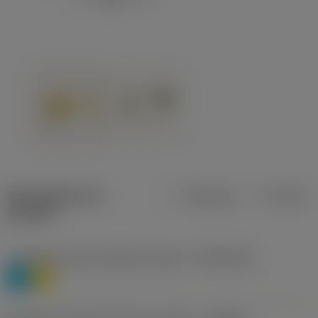
Description du
Métrique
Pouces
produit
Classification des matières niveau 1
(TMC1ISO)
P
M