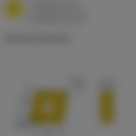
a
10 mm (2.4 - 13)
p
M
f
0.8 mm/r (0.5 - 1.1)
n
h
0.8 mm/r (0.5 - 1.1)
ex
v
65 m/min (90 - 50)
c
Illustrations techniques