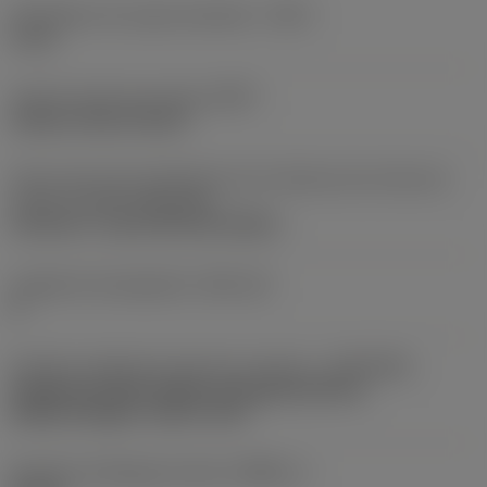
Profondeur de coupe maximale
(CDX)
6 mm
Code du type de serrage
(MTP)
clamp on top of insert
2ème partie des identifiants de l'interface de l'article de
coupe
(CUTINT_MASTER)
CoroCut 2 -size G (C2I-G2-0300-)
Logement de plaquette
(SSC_M)
G
Interface adaptative direction machine
(ADINTMS)
Cylindrical shank without clamping features
(without flange) -metric: 20.0
Diamètre d'alésage minimal
(DMIN_1)