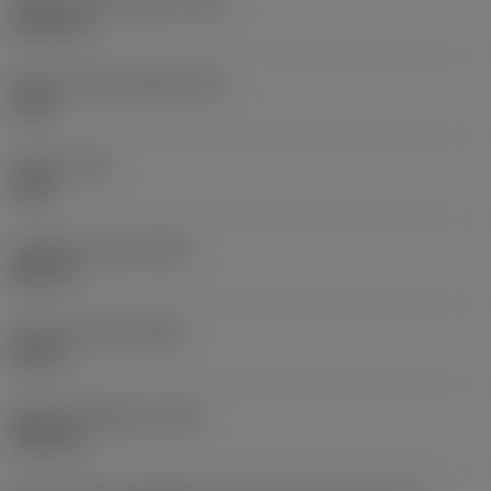
Largeur fonctionnelle
(WF)
15,25 mm
Hauteur fonctionnelle
(HF)
0 mm
Couple
(TQ)
4 Nm
Longueur totale
(OAL)
180 mm
Hauteur totale
(OAH)
26 mm
Poids de l'élément
(WT)
0,389 kg