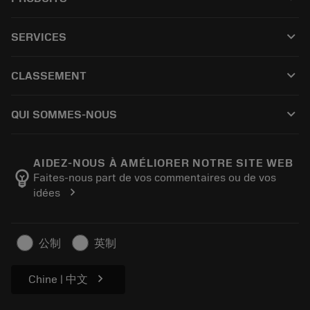
Tous les produits
keyboard_arrow_down
SERVICES
CoroPlus® Tool Guide
Recyclage
Tool Assembly
keyboard_arrow_down
CLASSEMENT
Réaffûtage
Tailor Made
Comment acheter
Savoir-faire
Catalogues
keyboard_arrow_down
QUI SOMMES-NOUS
Commandez
E-learning
Carrière
Retourner
Manifestations et formations
À propos de Sandvik Coromant
Suivez votre commande
Tool ID
AIDEZ-NOUS À AMÉLIORER NOTRE SITE WEB
emoji_objects
Faites-nous part de vos commentaires ou de vos
Trouvez-nous
FAQ
chevron_right
idées
Pour la presse
Contactez-nous
Informations en matière de sécurité
Durabilité
公制
英制
chevron_right
Chine | 中文