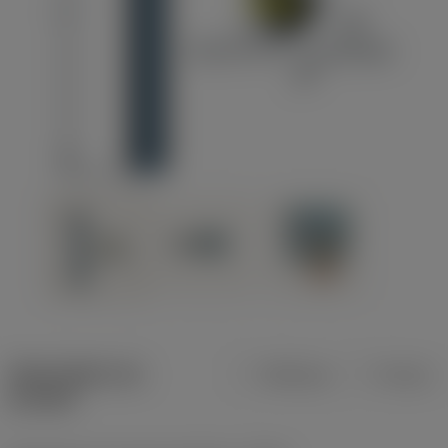
Description du
Métrique
Pouces
produit