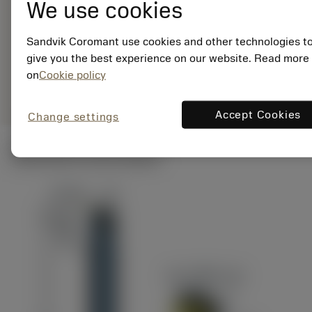
EAN:
We use cookies
7323227579207
ANSI: C2R-CE20-
Sandvik Coromant use cookies and other technologies t
RG06GB
give you the best experience on our website. Read more
Représentation
deployed_code
on
Cookie policy
Afficher le modèle 3D
remove
add
spécifique
shopping_cart
Ajoute
Accept Cookies
Change settings
Illustrations techniques