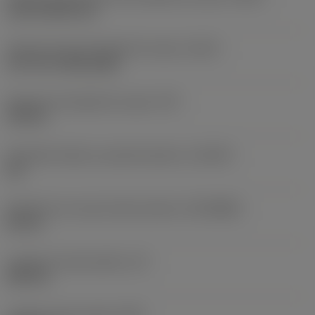
axial inclined exit
Type de sortie de liquide de coupe
(CXST)
over the cutting edge
Pression du liquide de coupe
(CP)
150 bar
Propriété d'aide au positionnement
(LOCAP)
Oui
Diamètre du raccord côté machine
(DCONMS)
20 mm
Longueur fonctionnelle
(LF)
180 mm