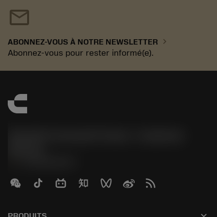
mail
chevron_right
ABONNEZ-VOUS À NOTRE NEWSLETTER
Abonnez-vous pour rester informé(e).
Sandvik Coromant France - Customer
Service
phone
+33246840057
keyboard_arrow_down
PRODUITS