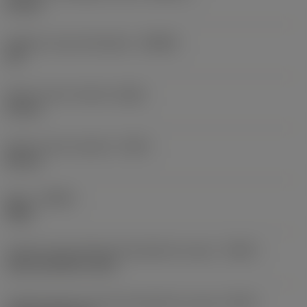
32 mm
Angle du corps côté pièce
(BAWS)
90 °
Porte-à-faux minimal
(OHN)
30 mm
Porte-à-faux maximal
(OHX)
80 mm
Sens
(HAND)
Right
Code du type d'entrée de liquide de coupe
(CNSC)
axial concentric entry
Code de type de sortie de liquide de coupe
(CXSC)