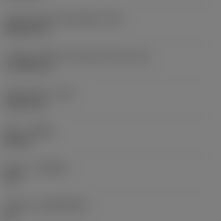
Code de forme de plaquette
(SC)
Rhombic 80
Longueur effective d'arête de coupe
(LE)
17,7439 mm
Rayon de bec
(RE)
1,5875 mm
Sens
(HAND)
Neutral
Nuance
(GRADE)
235
Substrat
(SUBSTRATE)
HC