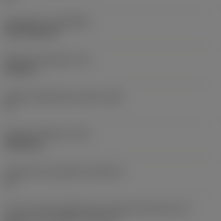
Revêtement
(COATING)
CVD TiCN+TiN
Épaisseur plaquette
(S)
6,35 mm
Angle de dépouille principal
(AN)
0 °
Poids de l'élément
(WT)
0,0262 kg
Logement de plaquette
(SSC_M)
19
Vue en unités impériales du code des dimensions du
logement de plaquette
(SSC_N)