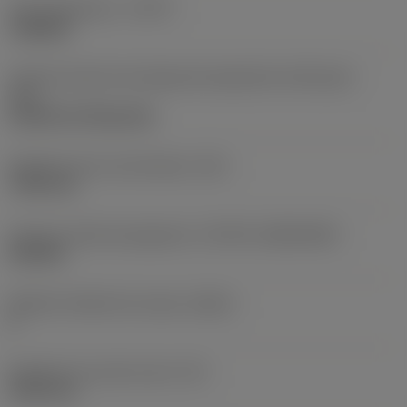
Type d'opération
(CTPT)
roughing
Code de style de montage des plaquettes (métrique)
(IFS)
Cylindrical fixing hole
Diamètre de trou de fixation
(D1)
7,925 mm
Forme et taille de plaquette
(CUTINT_SIZESHAPE)
CN1906
Nombre d'arêtes de coupe
(CEDC)
2
Diamètre du cercle inscrit
(IC)
19,05 mm