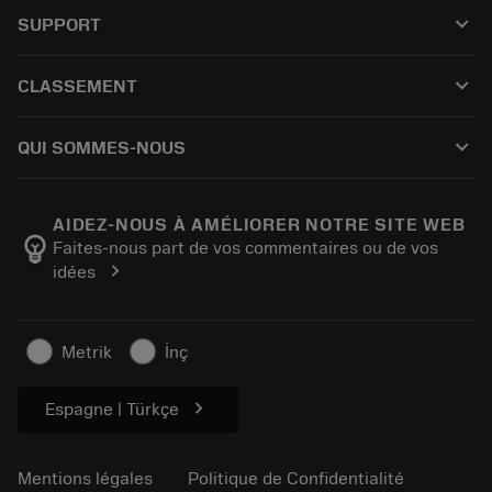
Tous les outils
keyboard_arrow_down
SUPPORT
Kaikki ohjelmistot
Service à la clientèle
Recyclage
keyboard_arrow_down
CLASSEMENT
Distributeurs et spécialistes
Reconditionnement
Comment acheter
Guides et tutoriels
Tailor Made
keyboard_arrow_down
QUI SOMMES-NOUS
Commande
Calculatrices et applications
À propos de Sandvik Coromant
Retour
Catalogues et manuels
Fabrication de bien-être
Suivez votre commande
AIDEZ-NOUS À AMÉLIORER NOTRE SITE WEB
emoji_objects
Faites-nous part de vos commentaires ou de vos
Carrière
Établir un devis
chevron_right
idées
Activités durables
Articles
Pour presse
Metrik
İnç
chevron_right
Espagne | Türkçe
Mentions légales
Politique de Confidentialité