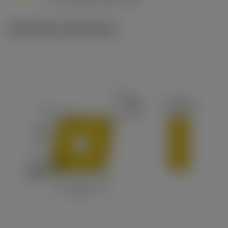
v
65 m/min (90 - 50)
c
Illustrations techniques