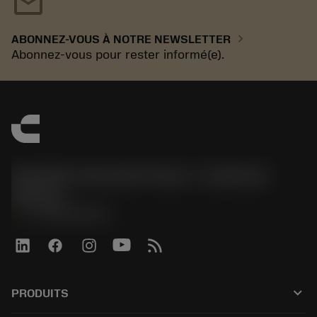
mail
chevron_right
ABONNEZ-VOUS À NOTRE NEWSLETTER
Abonnez-vous pour rester informé(e).
Sandvik Coromant France - Customer
Service
phone
+33246840057
keyboard_arrow_down
PRODUITS