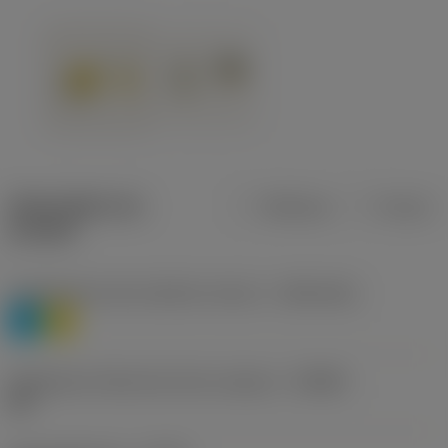
Description du
Métrique
Pouces
produit
Classification des matières niveau 1
(TMC1ISO)
P
M
Désignation fabricants brise-copeaux
(CBMD)
HR