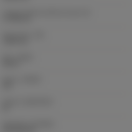
Longueur effective d'arête de coupe
(LE)
17,7439 mm
Rayon de bec
(RE)
1,5875 mm
Sens
(HAND)
Neutral
Nuance
(GRADE)
235
Substrat
(SUBSTRATE)
HC
Revêtement
(COATING)
CVD TiCN+TiN