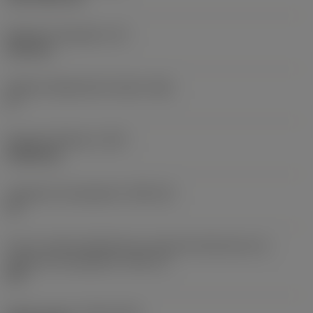
Épaisseur plaquette
(S)
6,35 mm
Angle de dépouille principal
(AN)
0 °
Poids de l'élément
(WT)
0,0262 kg
Logement de plaquette
(SSC_M)
19
Vue en unités impériales du code des dimensions du
logement de plaquette
(SSC_N)
3/4