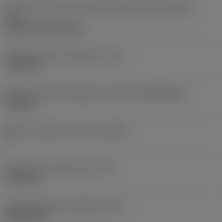
Code de style de montage des plaquettes (métrique)
(IFS)
Cylindrical fixing hole
Diamètre de trou de fixation
(D1)
7,925 mm
Forme et taille de plaquette
(CUTINT_SIZESHAPE)
CN1906
Nombre d'arêtes de coupe
(CEDC)
2
Diamètre du cercle inscrit
(IC)
19,05 mm
Code de forme de plaquette
(SC)
Rhombic 80