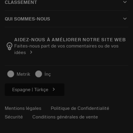
keyboard_arrow_down
CLASSEMENT
Distributeurs et spécialistes
Reconditionnement
Comment acheter
Guides et tutoriels
Tailor Made
keyboard_arrow_down
QUI SOMMES-NOUS
Commande
Calculatrices et applications
À propos de Sandvik Coromant
Retour
Catalogues et manuels
Fabrication de bien-être
Suivez votre commande
AIDEZ-NOUS À AMÉLIORER NOTRE SITE WEB
emoji_objects
Faites-nous part de vos commentaires ou de vos
Carrière
Établir un devis
chevron_right
idées
Activités durables
Articles
Pour presse
Metrik
İnç
chevron_right
Espagne | Türkçe
Mentions légales
Politique de Confidentialité
Sécurité
Conditions générales de vente