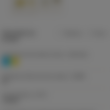
Description du
Métrique
Pouces
produit
Classification des matières niveau 1
(TMC1ISO)
P
M
Désignation fabricants brise-copeaux
(CBMD)
HR
Type d'opération
(CTPT)
roughing