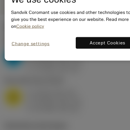
Sandvik Coromant use cookies and other technologies t
give you the best experience on our website. Read more
on
Cookie policy
Valeurs de départ
(KAPR
95 deg
)
P2.1.Z.AN
,
Dureté: 175 HB
Accept Cookies
Change settings
a
10 mm (2.4 - 13)
p
P
f
0.8 mm/r (0.5 - 1.1)
n
h
0.8 mm/r (0.5 - 1.1)
ex
v
75 m/min (95 - 60)
c
M1.0.Z.AQ
,
Dureté: 200 HB
a
10 mm (2.4 - 13)
p
M
f
0.8 mm/r (0.5 - 1.1)
n
h
0.8 mm/r (0.5 - 1.1)
ex
v
65 m/min (90 - 50)
c
Illustrations techniques