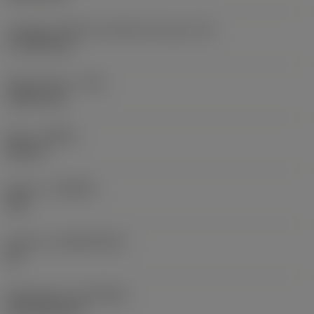
Longueur effective d'arête de coupe
(LE)
17,7439 mm
Rayon de bec
(RE)
1,5875 mm
Sens
(HAND)
Neutral
Nuance
(GRADE)
235
Substrat
(SUBSTRATE)
HC
Revêtement
(COATING)
CVD TiCN+TiN