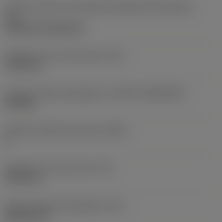
Code de style de montage des plaquettes (métrique)
(IFS)
Cylindrical fixing hole
Diamètre de trou de fixation
(D1)
7,925 mm
Forme et taille de plaquette
(CUTINT_SIZESHAPE)
CN1906
Nombre d'arêtes de coupe
(CEDC)
2
Diamètre du cercle inscrit
(IC)
19,05 mm
Code de forme de plaquette
(SC)
Rhombic 80