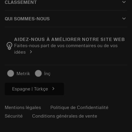
keyboard_arrow_down
CLASSEMENT
Distributeurs et spécialistes
Reconditionnement
Comment acheter
Guides et tutoriels
Tailor Made
keyboard_arrow_down
QUI SOMMES-NOUS
Commande
Calculatrices et applications
À propos de Sandvik Coromant
Retour
Catalogues et manuels
Fabrication de bien-être
Suivez votre commande
AIDEZ-NOUS À AMÉLIORER NOTRE SITE WEB
emoji_objects
Faites-nous part de vos commentaires ou de vos
Carrière
Établir un devis
chevron_right
idées
Activités durables
Articles
Pour presse
Metrik
İnç
chevron_right
Espagne | Türkçe
Mentions légales
Politique de Confidentialité
Sécurité
Conditions générales de vente