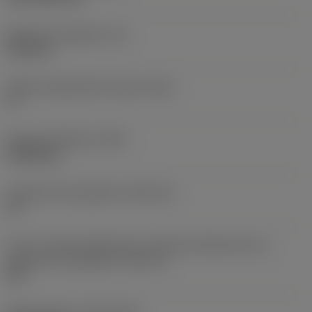
Épaisseur plaquette
(S)
6,35 mm
Angle de dépouille principal
(AN)
0 °
Poids de l'élément
(WT)
0,0262 kg
Logement de plaquette
(SSC_M)
19
Vue en unités impériales du code des dimensions du
logement de plaquette
(SSC_N)
3/4