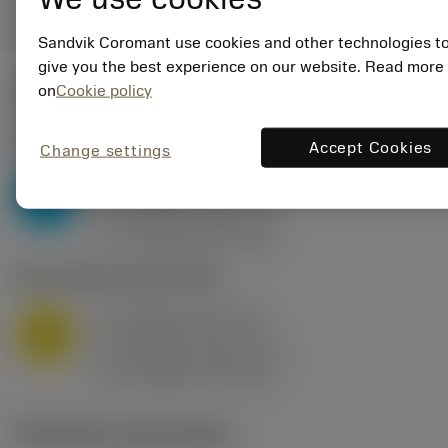
Sandvik Coromant use cookies and other technologies t
give you the best experience on our website. Read more
on
Cookie policy
Valeurs de départ
(KAPR
95 deg
)
P2.1.Z.AN
,
Dureté: 175 HB
Accept Cookies
Change settings
a
10 mm (2.4 - 13)
p
P
f
0.8 mm/r (0.5 - 1.1)
n
h
0.8 mm/r (0.5 - 1.1)
ex
v
75 m/min (95 - 60)
c
M1.0.Z.AQ
,
Dureté: 200 HB
a
10 mm (2.4 - 13)
p
M
f
0.8 mm/r (0.5 - 1.1)
n
h
0.8 mm/r (0.5 - 1.1)
ex
v
65 m/min (90 - 50)
c
Illustrations techniques