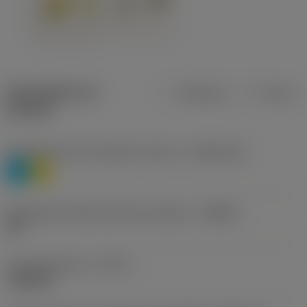
Description du
Métrique
Pouces
produit
Classification des matières niveau 1
(TMC1ISO)
P
M
Désignation fabricants brise-copeaux
(CBMD)
HR
Type d'opération
(CTPT)
roughing