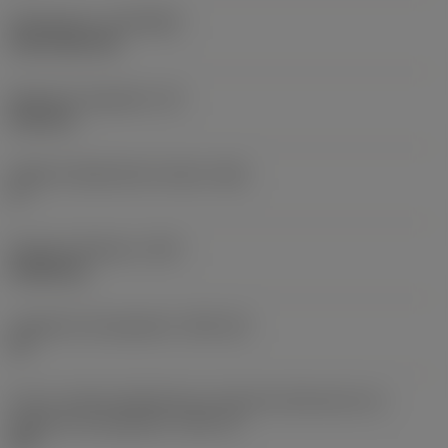
Revêtement
(COATING)
CVD TiCN+TiN
Épaisseur plaquette
(S)
6,35 mm
Angle de dépouille principal
(AN)
0 °
Poids de l'élément
(WT)
0,0262 kg
Logement de plaquette
(SSC_M)
19
Vue en unités impériales du code des dimensions du
logement de plaquette
(SSC_N)
3/4