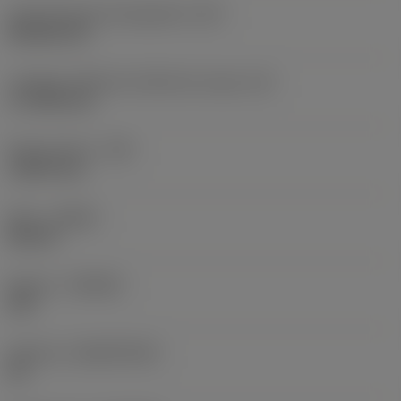
Code de forme de plaquette
(SC)
Rhombic 80
Longueur effective d'arête de coupe
(LE)
17,7439 mm
Rayon de bec
(RE)
1,5875 mm
Sens
(HAND)
Neutral
Nuance
(GRADE)
235
Substrat
(SUBSTRATE)
HC