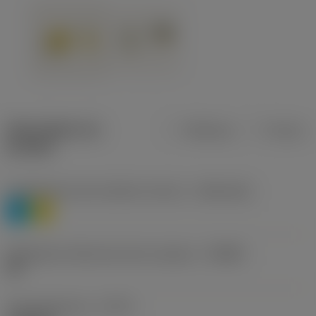
Description du
Métrique
Pouces
produit
Classification des matières niveau 1
(TMC1ISO)
P
M
Désignation fabricants brise-copeaux
(CBMD)
HR
Type d'opération
(CTPT)