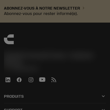
chevron_right
ABONNEZ-VOUS À NOTRE NEWSLETTER
Abonnez-vous pour rester informé(e).
Sandvik Coromant France - Customer
Service
phone
+33246840057
keyboard_arrow_down
PRODUITS
Tous les outils