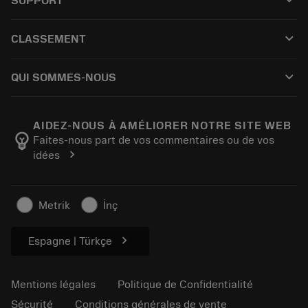
keyboard_arrow_down
SUPPORT
Kaikki ohjelmistot
Service à la clientèle
Recyclage
keyboard_arrow_down
CLASSEMENT
Distributeurs et spécialistes
Reconditionnement
Comment acheter
Guides et tutoriels
Tailor Made
keyboard_arrow_down
QUI SOMMES-NOUS
Commande
Calculatrices et applications
À propos de Sandvik Coromant
Retour
Catalogues et manuels
Fabrication de bien-être
Suivez votre commande
AIDEZ-NOUS À AMÉLIORER NOTRE SITE WEB
emoji_objects
Faites-nous part de vos commentaires ou de vos
Carrière
Établir un devis
chevron_right
idées
Activités durables
Articles
Pour presse
Metrik
İnç
chevron_right
Espagne | Türkçe
Mentions légales
Politique de Confidentialité
Sécurité
Conditions générales de vente