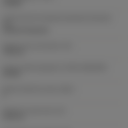
roughing
Code de style de montage des plaquettes (métrique)
(IFS)
Cylindrical fixing hole
Diamètre de trou de fixation
(D1)
7,925 mm
Forme et taille de plaquette
(CUTINT_SIZESHAPE)
CN1906
Nombre d'arêtes de coupe
(CEDC)
2
Diamètre du cercle inscrit
(IC)
19,05 mm