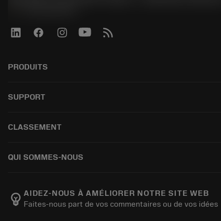
phone
+33246840057
PRODUITS
Wszystkie narzędzia
SUPPORT
Całe oprogramowanie
Recykling
Obsługa klienta
CLASSEMENT
Regeneracja
Dystrybutorzy i specjaliści
Tailor Made
Przewodniki i samouczki
Jak kupić
QUI SOMMES-NOUS
Kalkulatory i aplikacje
Zamówienie
Katalogi i podręczniki
Powrót
O firmie Sandvik Coromant
Śledź swoje zamówienie
Wytwarzanie dobrostanu
AIDEZ-NOUS À AMÉLIORER NOTRE SITE WEB
emoji_objects
Faites-nous part de vos commentaires ou de vos idées
Złóż ofertę
Kariera
Zrównoważony biznes