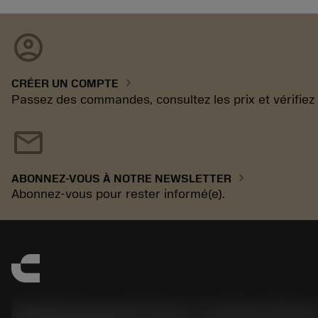
account_circle
chevron_right
CRÉER UN COMPTE
Passez des commandes, consultez les prix et vérifiez la
mail
chevron_right
ABONNEZ-VOUS À NOTRE NEWSLETTER
Abonnez-vous pour rester informé(e).
Sandvik Coromant France - Customer Servic