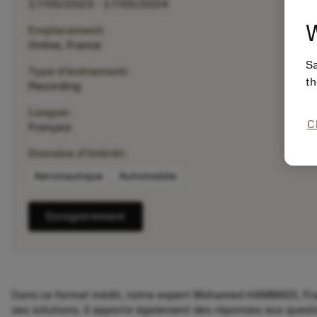
17/05/2023 - 17/05/2024
W
Emplacement:
Online, France
Sa
Type d'événement:
th
Recording
Langue:
C
Français
Domaine d'intérêt:
Aéronautique
Automobile
Enregistrement
Dans ce format inédit, notre expert Mohamed HAMMADI, Fra
ses solutions. Il apporte également des réponses aux quest