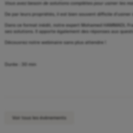
Vous avez besoin de solutions complètes pour usiner les m
De par leurs propriétés, il est bien souvent difficile d'usin
Dans ce format inédit, notre expert Mohamed HAMMADI, Fra
ses solutions. Il apporte également des réponses aux quest
Découvrez notre webinaire sans plus attendre !
Durée : 30 min
Voir tous les évènements