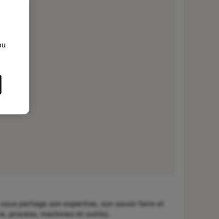
ou
s partage son expertise, son savoir faire et
, process, machines et outils).