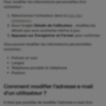
Pour modifier les informations personnelles d’un
utilisateur :
Sélectionnez l’utilisateur dans la
liste des
utilisateurs
.
Sous l’onglet
Détails de l’utilisateur
, modifiez les
détails que vous souhaitez mettre à jour.
Appuyez sur Enregistrer et Fermer
pour confirmer.
Vous pouvez modifier les informations personnelles
suivantes :
Prénom et nom
Langue
Téléphone portable et téléphone
Position
Comment modifier l’adresse e-mail
d’un utilisateur ?
Il n’est pas possible de modifier l’adresse e-mail d’un