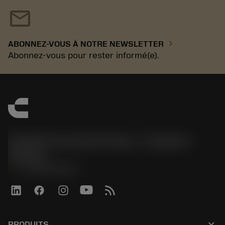
mail
chevron_right
ABONNEZ-VOUS À NOTRE NEWSLETTER
Abonnez-vous pour rester informé(e).
Sandvik Coromant France - Customer
Service
phone
+33246840057
keyboard_arrow_down
PRODUITS