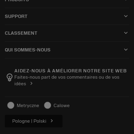
Kaikki työkalut
keyboard_arrow_down
SUPPORT
Kaikki ohjelmistot
Asiakaspalvelu
Kierrätys
keyboard_arrow_down
CLASSEMENT
Jakelijat ja asiantuntijat
Kunnostus
Ostaminen
Oppaat ja opetusohjelmat
Tailor Made
keyboard_arrow_down
QUI SOMMES-NOUS
Tilaa
Laskimet ja sovellukset
Tietoa Sandvik Coromantista
Paluu
Luettelot ja käsikirjat
Manufacturing Wellness
Seuraa tilaustasi
AIDEZ-NOUS À AMÉLIORER NOTRE SITE WEB
emoji_objects
Faites-nous part de vos commentaires ou de vos
Ura
Pyydä tarjous
chevron_right
idées
Kestävä liiketoiminta
Artikkelit
Lehdistölle
Metryczne
Calowe
chevron_right
Pologne | Polski