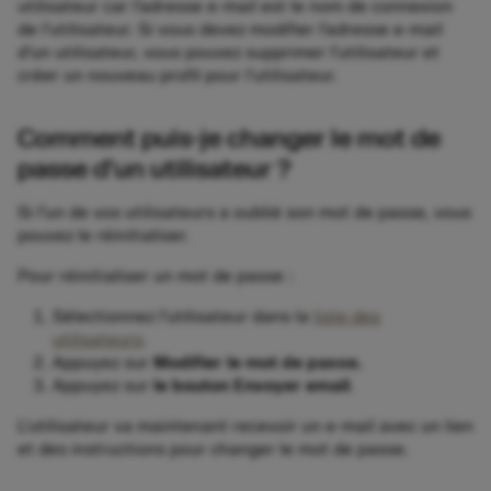
utilisateur car l’adresse e-mail est le nom de connexion
de l’utilisateur. Si vous devez modifier l’adresse e-mail
d’un utilisateur, vous pouvez supprimer l’utilisateur et
créer un nouveau profil pour l’utilisateur.
Comment puis-je changer le mot de
passe d’un utilisateur ?
Si l’un de vos utilisateurs a oublié son mot de passe, vous
pouvez le réinitialiser.
Pour réinitialiser un mot de passe :
Sélectionnez l’utilisateur dans la
liste des
utilisateurs
.
Appuyez sur
Modifier le mot de passe.
Appuyez sur
le bouton Envoyer email
.
L’utilisateur va maintenant recevoir un e-mail avec un lien
et des instructions pour changer le mot de passe.