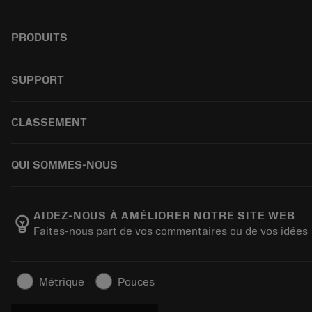
PRODUITS
Todas as ferramentas
SUPPORT
Todos os softwares
Reciclagem
Atendimento ao cliente
CLASSEMENT
Recondicionamento
Distribuidores e especialistas
Tailor Made
Guias e tutoriais
Como comprar
QUI SOMMES-NOUS
Calculadoras e aplicativos
Pedido
Catálogos e manuais
Voltar
Sobre a Sandvik Coromant
Rastreie seu pedido
Manufacturing Wellness
AIDEZ-NOUS À AMÉLIORER NOTRE SITE WEB
emoji_objects
Faites-nous part de vos commentaires ou de vos idées
Faça uma cotação
Carreira
Negócios sustentáveis
Artigos
Métrique
Pouces
Para a prensa