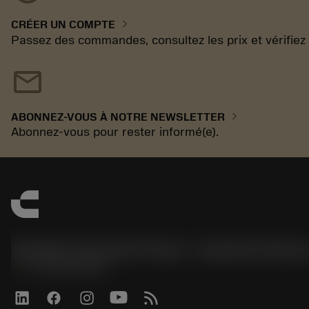
chevron_right
CRÉER UN COMPTE
Passez des commandes, consultez les prix et vérifiez la
mail
chevron_right
ABONNEZ-VOUS À NOTRE NEWSLETTER
Abonnez-vous pour rester informé(e).
Sandvik Coromant France - Customer Servic
phone
+33246840057