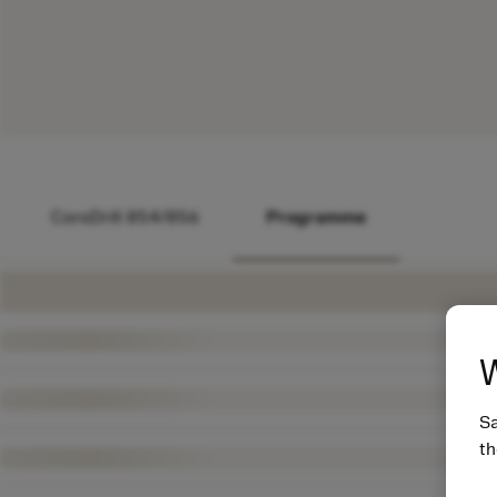
CoroDrill 854/856
Programme
W
Sa
th