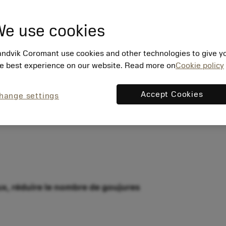
e use cookies
ndvik Coromant use cookies and other technologies to give y
e best experience on our website. Read more on
Cookie policy
Accept Cookies
hange settings
ux, réduire le nombre de goujures