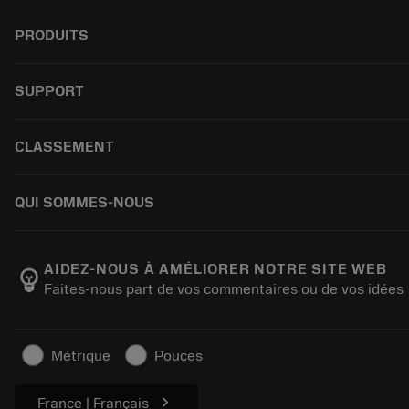
PRODUITS
Tous les outils
SUPPORT
Kaikki ohjelmistot
Recyclage
Service à la clientèle
CLASSEMENT
Reconditionnement
Distributeurs et spécialistes
Tailor Made
Guides et tutoriels
Comment acheter
QUI SOMMES-NOUS
Calculatrices et applications
Commande
Catalogues et manuels
Retour
À propos de Sandvik Coromant
Suivez votre commande
Fabrication de bien-être
AIDEZ-NOUS À AMÉLIORER NOTRE SITE WEB
emoji_objects
Faites-nous part de vos commentaires ou de vos idées
Établir un devis
Carrière
Activités durables
Articles
Métrique
Pouces
Pour presse
chevron_right
France | Français