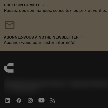
chevron_right
CRÉER UN COMPTE
Passez des commandes, consultez les prix et vérifiez la
mail
chevron_right
ABONNEZ-VOUS À NOTRE NEWSLETTER
Abonnez-vous pour rester informé(e).
Sandvik Coromant France - Customer Servic
phone
+33246840057