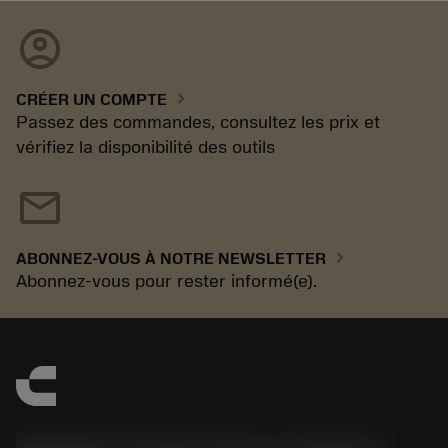
account_circle
chevron_right
CRÉER UN COMPTE
Passez des commandes, consultez les prix et
vérifiez la disponibilité des outils
mail
chevron_right
ABONNEZ-VOUS À NOTRE NEWSLETTER
Abonnez-vous pour rester informé(e).