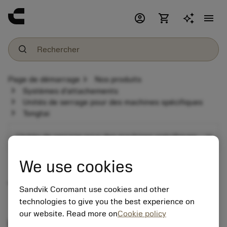
account_circle
shopping_cart
menu
chevron_right
Page de démarrage
Nos produits
chevron_right
Systèmes d'attachements
chevron_right
Unités de serrage pour des machines spécifiques
chevron_right
Tongtai
expand_more
Unités de serrage pour des machines spécifiques
We use cookies
Tongtai
Sandvik Coromant use cookies and other
technologies to give you the best experience on
our website. Read more on
Cookie policy
Programme de porte-outils