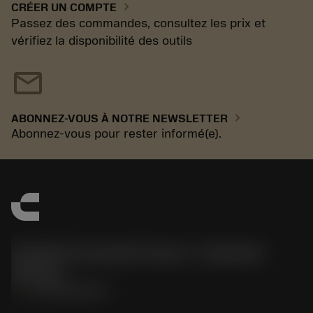
chevron_right
CRÉER UN COMPTE
Passez des commandes, consultez les prix et
vérifiez la disponibilité des outils
mail
chevron_right
ABONNEZ-VOUS À NOTRE NEWSLETTER
Abonnez-vous pour rester informé(e).
Sandvik Coromant France - Customer
Service
phone
+33246840057