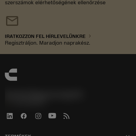
szerszámok elérhetőségének ellenőrzése
mail
chevron_right
IRATKOZZON FEL HÍRLEVELÜNKRE
Regisztráljon. Maradjon naprakész.
Sandvik Magyarország Kft.
phone
+3614088649