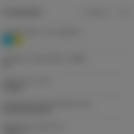
Termékadatok
Metrikus
Col
Anyagbesorolás 1. szint
(TMC1ISO)
P
M
Forgácstörő - gyártó jelölése
(CBMD)
HR
Művelet típus
(CTPT)
roughing
Lapkarögzítési stíluskód (metrikus)
(IFS)
Cylindrical fixing hole
Rögzítési furat átmérő
(D1)
7,925 mm