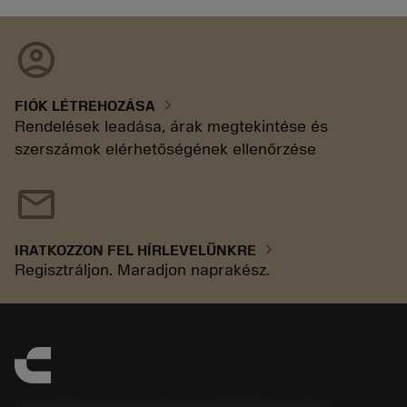
account_circle
chevron_right
FIÓK LÉTREHOZÁSA
Rendelések leadása, árak megtekintése és
szerszámok elérhetőségének ellenőrzése
mail
chevron_right
IRATKOZZON FEL HÍRLEVELÜNKRE
Regisztráljon. Maradjon naprakész.