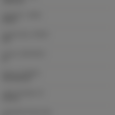
1,5875 mm
Forgásirány
(HAND)
Neutral
Anyagminőség
(GRADE)
235
Hordozó
(SUBSTRATE)
HC
Bevonat
(COATING)
CVD TiCN+TiN
Lapka vastagsága
(S)
6,35 mm
Legnagyobb hátszög
(AN)