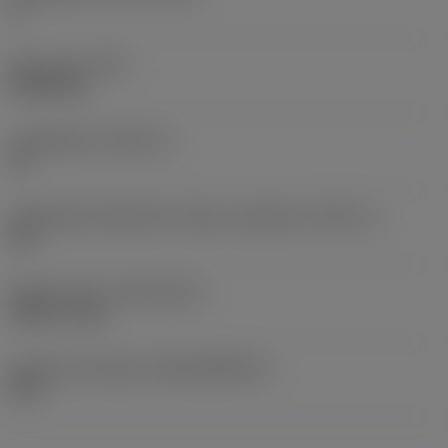
0 °
Elem súlya
(WT)
0,0262 kg
Lapkafészek
(SSC_M)
19
Váltólapka fészekméret kódja, angolszász
(SSC_N)
3/4
Release date
(ValFrom20)
1992. 11. 02.
Kiadás azonosítója
(RELEASEPACK)
92.3