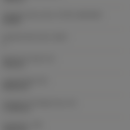
Váltólapka alak és méret
(CUTINT_SIZESHAPE)
CN1906
Forgácsoló élek száma
(CEDC)
2
Beírható kör átmérő
(IC)
19,05 mm
Lapkaalak kódja
(SC)
Rhombic 80
Forgácsoló él tényleges hossz
(LE)
17,7439 mm
Sarokrádiusz
(RE)