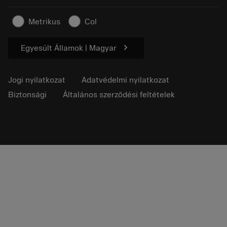
Fenntartható üzlet
Cikkek
Metrikus
Col
Sajtó részére
chevron_right
Egyesült Államok | Magyar
Jogi nyilatkozat
Adatvédelmi nyilatkozat
Biztonsági
Általános szerződési feltételek