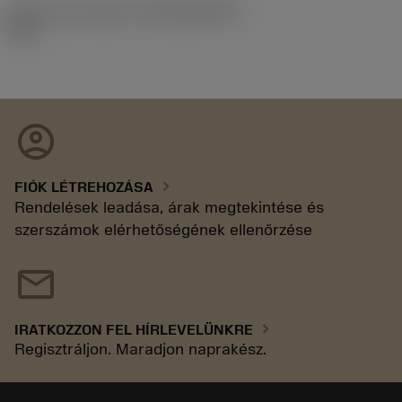
Kiadás azonosítója
(RELEASEPACK)
92.3
account_circle
chevron_right
FIÓK LÉTREHOZÁSA
Rendelések leadása, árak megtekintése és
szerszámok elérhetőségének ellenőrzése
mail
chevron_right
IRATKOZZON FEL HÍRLEVELÜNKRE
Regisztráljon. Maradjon naprakész.