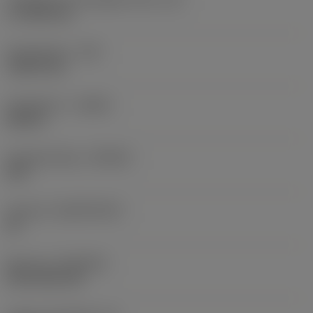
17,7439 mm
Sarokrádiusz
(RE)
1,5875 mm
Forgásirány
(HAND)
Neutral
Anyagminőség
(GRADE)
235
Hordozó
(SUBSTRATE)
HC
Bevonat
(COATING)
CVD TiCN+TiN