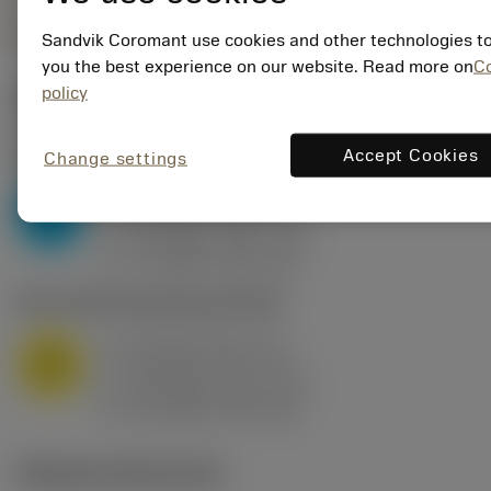
Sandvik Coromant use cookies and other technologies to
you the best experience on our website. Read more on
C
policy
Kezdő értékek
(KAPR
95 deg
)
P2.1.Z.AN
,
Keménység: 175 HB
Accept Cookies
Change settings
a
10 mm (2.4 - 13)
p
P
f
0.8 mm/r (0.5 - 1.1)
n
h
0.8 mm/r (0.5 - 1.1)
ex
v
75 m/min (95 - 60)
c
M1.0.Z.AQ
,
Keménység: 200 HB
a
10 mm (2.4 - 13)
p
M
f
0.8 mm/r (0.5 - 1.1)
n
h
0.8 mm/r (0.5 - 1.1)
ex
v
65 m/min (90 - 50)
c
Műszaki illusztrációk