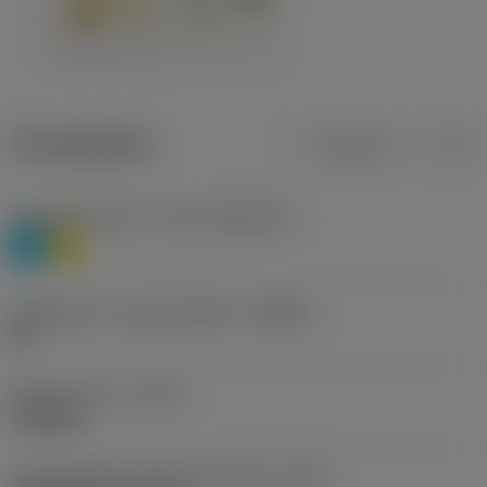
Termékadatok
Metrikus
Col
Anyagbesorolás 1. szint
(TMC1ISO)
P
M
Forgácstörő - gyártó jelölése
(CBMD)
HR
Művelet típus
(CTPT)
roughing
Lapkarögzítési stíluskód (metrikus)
(IFS)