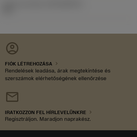
Kiadás azonosítója
(RELEASEPACK)
92.3
account_circle
chevron_right
FIÓK LÉTREHOZÁSA
Rendelések leadása, árak megtekintése és
szerszámok elérhetőségének ellenőrzése
mail
chevron_right
IRATKOZZON FEL HÍRLEVELÜNKRE
Regisztráljon. Maradjon naprakész.