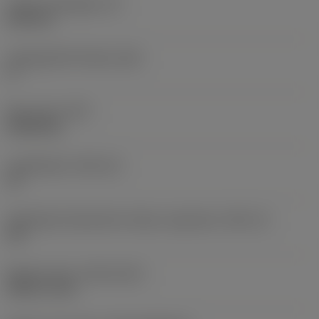
Lapka vastagsága
(S)
6,35 mm
Legnagyobb hátszög
(AN)
0 °
Elem súlya
(WT)
0,0262 kg
Lapkafészek
(SSC_M)
19
Váltólapka fészekméret kódja, angolszász
(SSC_N)
3/4
Release date
(ValFrom20)
1992. 11. 02.