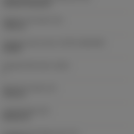
Cylindrical fixing hole
Rögzítési furat átmérő
(D1)
7,925 mm
Váltólapka alak és méret
(CUTINT_SIZESHAPE)
CN1906
Forgácsoló élek száma
(CEDC)
2
Beírható kör átmérő
(IC)
19,05 mm
Lapkaalak kódja
(SC)
Rhombic 80
Forgácsoló él tényleges hossz
(LE)