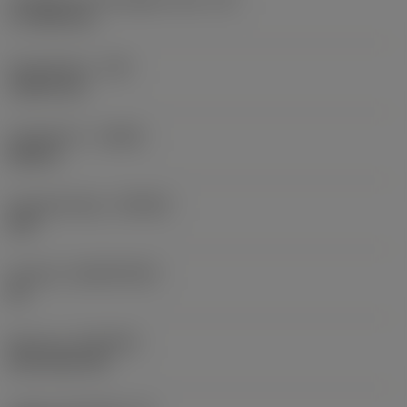
17,7439 mm
Sarokrádiusz
(RE)
1,5875 mm
Forgásirány
(HAND)
Neutral
Anyagminőség
(GRADE)
235
Hordozó
(SUBSTRATE)
HC
Bevonat
(COATING)
CVD TiCN+TiN