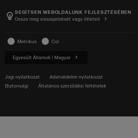
A Sandvik Coromantról
Vissza
Katalógusok és kézikönyvek
Manufacturing Wellness
Rendelés nyomon követése
SEGÍTSEN WEBOLDALUNK FEJLESZTÉSÉBEN
emoji_objects
chevron_right
Ossza meg visszajelzését vagy ötleteit
Karrier
Ajánlatkérés
Fenntartható üzlet
Cikkek
Metrikus
Col
Sajtó részére
chevron_right
Egyesült Államok | Magyar
Jogi nyilatkozat
Adatvédelmi nyilatkozat
Biztonsági
Általános szerződési feltételek