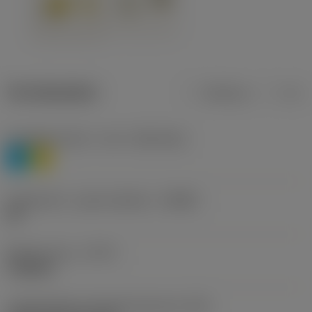
Termékadatok
Metrikus
Col
Anyagbesorolás 1. szint
(TMC1ISO)
P
M
Forgácstörő - gyártó jelölése
(CBMD)
HR
Művelet típus
(CTPT)
roughing
Lapkarögzítési stíluskód (metrikus)
(IFS)