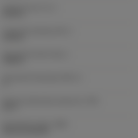
Gyakorlati hossz
(LF_1)
8,0709 in
Funkcionális szélesség
(WF_1)
0,3543 in
Szerszámtest átmérő
(BD_1)
0,9843 in
Szerszámtest kúpossága
(BHTA_1)
0 °
Maximum allowed body temperature
(TBX)
212 °F
Szerszámtest anyaga
(BMC)
Steel and aluminium