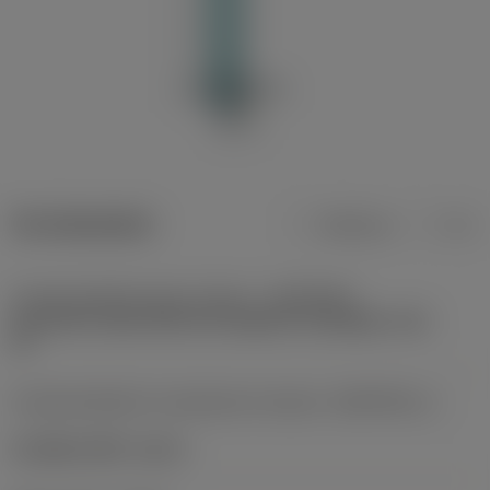
Termékadatok
Metrikus
Col
Csatlakozófelület gép irányban
(ADINTMS)
Coromant Capto (bolt and segment clamping) -size
C3
Csatlakozófelület munkadarab irányban
(ADINTWS_1)
CoroBore 825 -size A