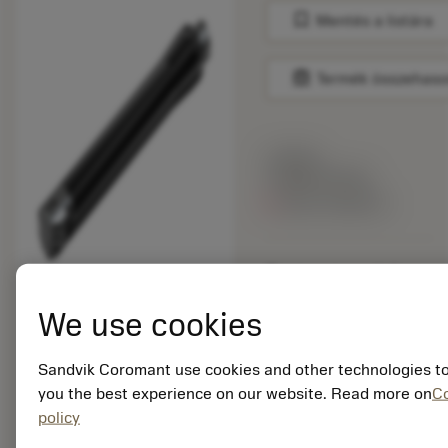
bookmark
Mentés a listára
balance
Termék összehaso
Listaár:
4 383.00 EUR
Nincs raktáron
Csomag mennyisége:
1
ISO: C3-R825A-
We use cookies
FAB205
Anyagazonosító:
Sandvik Coromant use cookies and other technologies to
7591873
you the best experience on our website. Read more on
C
EAN:
policy
7323223833624