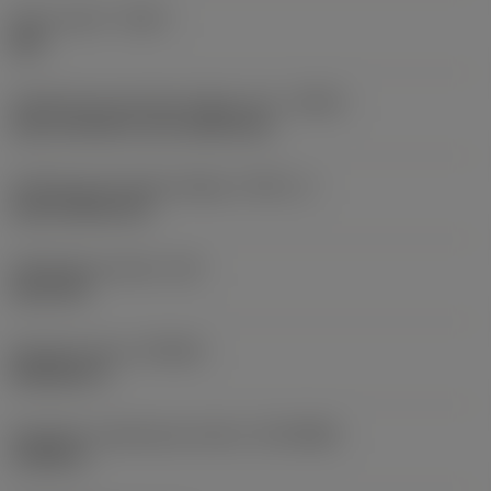
Silent Tools™
(DPC)
Igen
Hűtőközeg-bevezetés jellege, kód
(CNSC)
axial concentric and radial entry
Hűtőközeg kivezetés jellege
(CXSC_1)
axial inclined exit
Hűtőközeg nyomás
(CP)
1015 PSI
Standard szám
(STDNO)
ISO26623-1
Gépoldali csatlakozási átmérő
(DCONMS)
1,2598 in