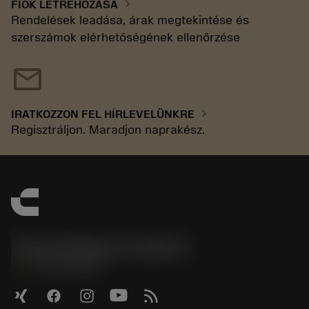
chevron_right
FIÓK LÉTREHOZÁSA
Rendelések leadása, árak megtekintése és
szerszámok elérhetőségének ellenőrzése
mail
chevron_right
IRATKOZZON FEL HÍRLEVELÜNKRE
Regisztráljon. Maradjon naprakész.
Sandvik Magyarország Kft.
phone
+3614088649