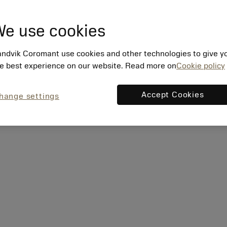
e use cookies
ndvik Coromant use cookies and other technologies to give y
e best experience on our website. Read more on
Cookie policy
Accept Cookies
hange settings