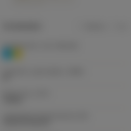
Termékadatok
Metrikus
Col
Anyagbesorolás 1. szint
(TMC1ISO)
P
M
Forgácstörő - gyártó jelölése
(CBMD)
HR
Művelet típus
(CTPT)
roughing
Lapkarögzítési stíluskód (metrikus)
(IFS)
Cylindrical fixing hole