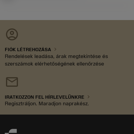
account_circle
chevron_right
FIÓK LÉTREHOZÁSA
Rendelések leadása, árak megtekintése és
szerszámok elérhetőségének ellenőrzése
mail
chevron_right
IRATKOZZON FEL HÍRLEVELÜNKRE
Regisztráljon. Maradjon naprakész.