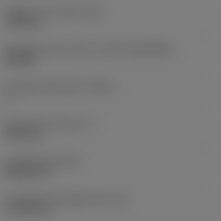
Rögzítési furat átmérő
(D1)
7,925 mm
Váltólapka alak és méret
(CUTINT_SIZESHAPE)
CN1906
Forgácsoló élek száma
(CEDC)
2
Beírható kör átmérő
(IC)
19,05 mm
Lapkaalak kódja
(SC)
Rhombic 80
Forgácsoló él tényleges hossz
(LE)
17,7439 mm