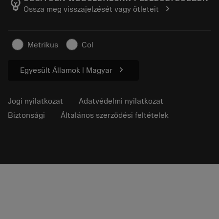
emoji_objects
chevron_right
Ossza meg visszajelzését vagy ötleteit
Karrier
Ajánlatkérés
Fenntartható üzlet
Cikkek
Metrikus
Col
Sajtó részére
chevron_right
Egyesült Államok | Magyar
Jogi nyilatkozat
Adatvédelmi nyilatkozat
Biztonsági
Általános szerződési feltételek