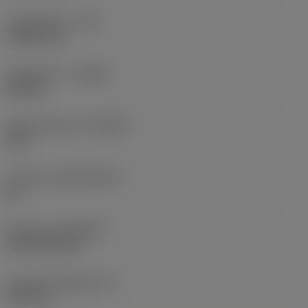
Sarokrádiusz
(RE)
1,5875 mm
Forgásirány
(HAND)
Neutral
Anyagminőség
(GRADE)
235
Hordozó
(SUBSTRATE)
HC
Bevonat
(COATING)
CVD TiCN+TiN
Lapka vastagsága
(S)
6,35 mm