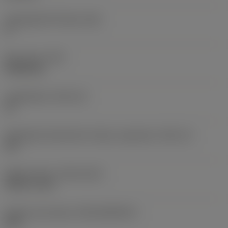
Legnagyobb hátszög
(AN)
0 °
Elem súlya
(WT)
0,0262 kg
Lapkafészek
(SSC_M)
19
Váltólapka fészekméret kódja, angolszász
(SSC_N)
3/4
Release date
(ValFrom20)
1992. 11. 02.
Kiadás azonosítója
(RELEASEPACK)
92.3