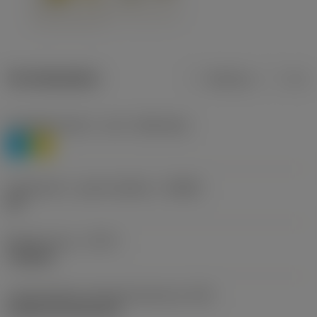
Termékadatok
Metrikus
Col
Anyagbesorolás 1. szint
(TMC1ISO)
P
M
Forgácstörő - gyártó jelölése
(CBMD)
HR
Művelet típus
(CTPT)
roughing
Lapkarögzítési stíluskód (metrikus)
(IFS)
Cylindrical fixing hole