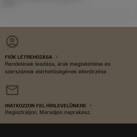
92.3
account_circle
chevron_right
FIÓK LÉTREHOZÁSA
Rendelések leadása, árak megtekintése és
szerszámok elérhetőségének ellenőrzése
mail
chevron_right
IRATKOZZON FEL HÍRLEVELÜNKRE
Regisztráljon. Maradjon naprakész.