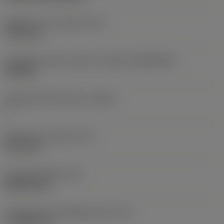
Rögzítési furat átmérő
(D1)
7,925 mm
Váltólapka alak és méret
(CUTINT_SIZESHAPE)
CN1906
Forgácsoló élek száma
(CEDC)
2
Beírható kör átmérő
(IC)
19,05 mm
Lapkaalak kódja
(SC)
Rhombic 80
Forgácsoló él tényleges hossz
(LE)
17,7439 mm