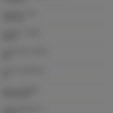
Sarokrádiusz
(RE)
1,5875 mm
Forgásirány
(HAND)
Neutral
Anyagminőség
(GRADE)
235
Hordozó
(SUBSTRATE)
HC
Bevonat
(COATING)
CVD TiCN+TiN
Lapka vastagsága
(S)