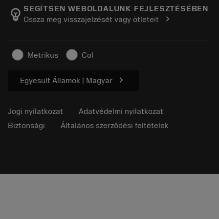
Manufacturing Wellness
Rendelés nyomon követése
SEGÍTSEN WEBOLDALUNK FEJLESZTÉSÉBEN
emoji_objects
chevron_right
Ossza meg visszajelzését vagy ötleteit
Karrier
Ajánlatkérés
Fenntartható üzlet
Cikkek
Metrikus
Col
Sajtó részére
chevron_right
Egyesült Államok | Magyar
Jogi nyilatkozat
Adatvédelmi nyilatkozat
Biztonsági
Általános szerződési feltételek