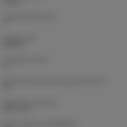
6,35 mm
Legnagyobb hátszög
(AN)
0 °
Elem súlya
(WT)
0,0262 kg
Lapkafészek
(SSC_M)
19
Váltólapka fészekméret kódja, angolszász
(SSC_N)
3/4
Release date
(ValFrom20)
1992. 11. 02.
Kiadás azonosítója
(RELEASEPACK)