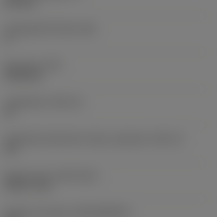
6,35 mm
Legnagyobb hátszög
(AN)
0 °
Elem súlya
(WT)
0,0262 kg
Lapkafészek
(SSC_M)
19
Váltólapka fészekméret kódja, angolszász
(SSC_N)
3/4
Release date
(ValFrom20)
1992. 11. 02.
Kiadás azonosítója
(RELEASEPACK)