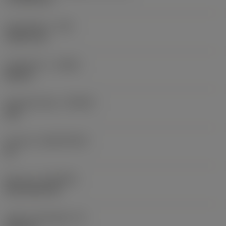
Sarokrádiusz
(RE)
1,5875 mm
Forgásirány
(HAND)
Neutral
Anyagminőség
(GRADE)
235
Hordozó
(SUBSTRATE)
HC
Bevonat
(COATING)
CVD TiCN+TiN
Lapka vastagsága
(S)