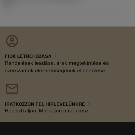
92.3
account_circle
chevron_right
FIÓK LÉTREHOZÁSA
Rendelések leadása, árak megtekintése és
szerszámok elérhetőségének ellenőrzése
mail
chevron_right
IRATKOZZON FEL HÍRLEVELÜNKRE
Regisztráljon. Maradjon naprakész.