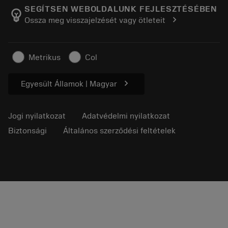
Manufacturing Wellness
Rendelés nyomon követése
SEGÍTSEN WEBOLDALUNK FEJLESZTÉSÉBEN
emoji_objects
chevron_right
Ossza meg visszajelzését vagy ötleteit
Karrier
Ajánlatkérés
Fenntartható üzlet
Cikkek
Metrikus
Col
Sajtó részére
chevron_right
Egyesült Államok | Magyar
Jogi nyilatkozat
Adatvédelmi nyilatkozat
Biztonsági
Általános szerződési feltételek