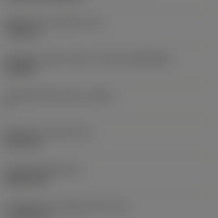
Rögzítési furat átmérő
(D1)
7,925 mm
Váltólapka alak és méret
(CUTINT_SIZESHAPE)
CN1906
Forgácsoló élek száma
(CEDC)
2
Beírható kör átmérő
(IC)
19,05 mm
Lapkaalak kódja
(SC)
Rhombic 80
Forgácsoló él tényleges hossz
(LE)
17,7439 mm