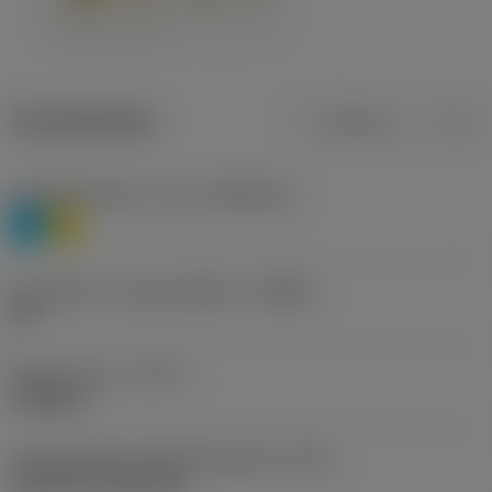
Termékadatok
Metrikus
Col
Anyagbesorolás 1. szint
(TMC1ISO)
P
M
Forgácstörő - gyártó jelölése
(CBMD)
HR
Művelet típus
(CTPT)
roughing
Lapkarögzítési stíluskód (metrikus)
(IFS)
Cylindrical fixing hole