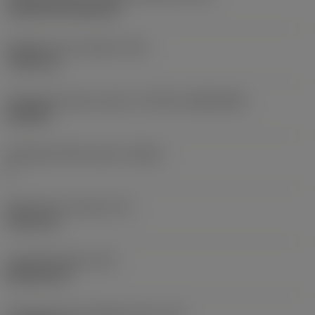
Cylindrical fixing hole
Rögzítési furat átmérő
(D1)
7,925 mm
Váltólapka alak és méret
(CUTINT_SIZESHAPE)
CN1906
Forgácsoló élek száma
(CEDC)
2
Beírható kör átmérő
(IC)
19,05 mm
Lapkaalak kódja
(SC)
Rhombic 80
Forgácsoló él tényleges hossz
(LE)