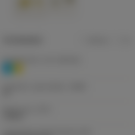
Termékadatok
Metrikus
Col
Anyagbesorolás 1. szint
(TMC1ISO)
P
M
Forgácstörő - gyártó jelölése
(CBMD)
HR
Művelet típus
(CTPT)
roughing
Lapkarögzítési stíluskód (metrikus)
(IFS)