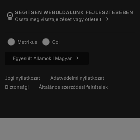
A Sandvik Coromantról
Vissza
Katalógusok és kézikönyvek
Manufacturing Wellness
Rendelés nyomon követése
SEGÍTSEN WEBOLDALUNK FEJLESZTÉSÉBEN
emoji_objects
chevron_right
Ossza meg visszajelzését vagy ötleteit
Karrier
Ajánlatkérés
Fenntartható üzlet
Cikkek
Metrikus
Col
Sajtó részére
chevron_right
Egyesült Államok | Magyar
Jogi nyilatkozat
Adatvédelmi nyilatkozat
Biztonsági
Általános szerződési feltételek