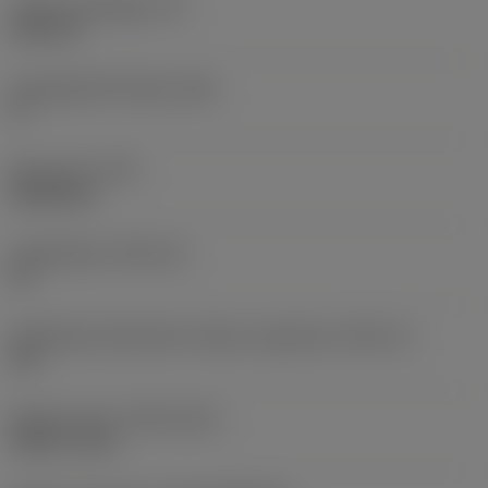
Lapka vastagsága
(S)
6,35 mm
Legnagyobb hátszög
(AN)
0 °
Elem súlya
(WT)
0,0262 kg
Lapkafészek
(SSC_M)
19
Váltólapka fészekméret kódja, angolszász
(SSC_N)
3/4
Release date
(ValFrom20)
1992. 11. 02.