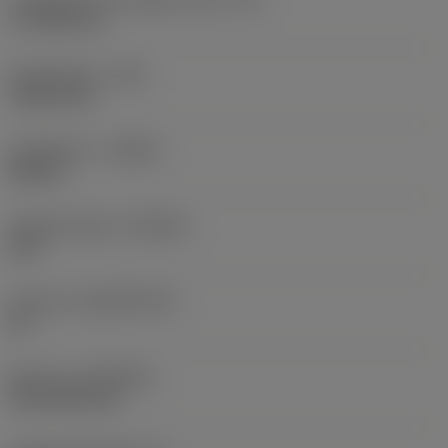
17,7439 mm
Sarokrádiusz
(RE)
1,5875 mm
Forgásirány
(HAND)
Neutral
Anyagminőség
(GRADE)
235
Hordozó
(SUBSTRATE)
HC
Bevonat
(COATING)
CVD TiCN+TiN