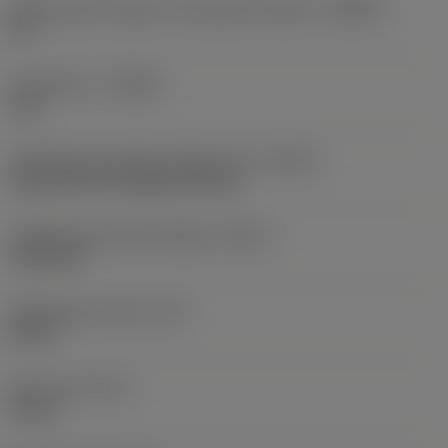
Szerszámtest szöge a munkadarab oldalon
(BAWS)
90 °
Forgásirány
(HAND)
Left
Hűtőközeg-bevezetés jellege, kód
(CNSC)
decentral over flange and axial
Hűtőközeg kivezetés jellege
(CXSC)
radial exit
Hűtőközeg nyomás
(CP)
80 bar
Elem súlya
(WT)
4,2 kg