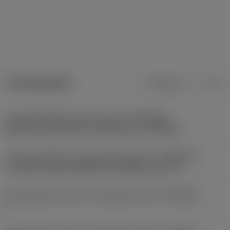
Termékadatok
Metrikus
Col
Csatlakozófelület gép irányban
(ADINTMS)
Murata non-driven turret interface -size MA-E
Csatlakozófelület munkadarab irányban
(ADINTWS)
Coromant Capto (segment clamping) -size C4
Csatlakozások száma, munkadarab oldal
(CCONWS)
1