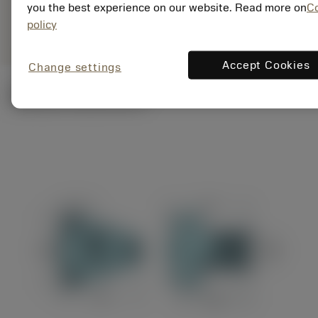
you the best experience on our website. Read more on
C
Általános
deployed_code
3D modell megjelenítése
remove
add
ábrázolás
policy
shopping_cart
Kosár
Accept Cookies
Change settings
Műszaki illusztrációk