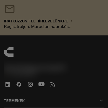
mail
chevron_right
IRATKOZZON FEL HÍRLEVELÜNKRE
Regisztráljon. Maradjon naprakész.
Sandvik Magyarország Kft.
phone
+3614088649
keyboard_arrow_down
TERMÉKEK