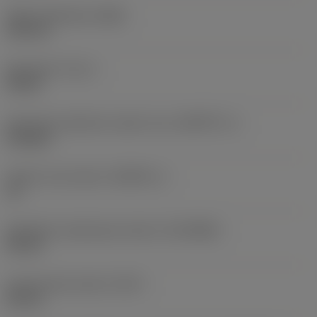
Teljes szélesség
(OAW)
100 mm
Nyomaték
(TQ_1)
50 Nm
Geometriai jellemző, hajtott rész
(KGRPTP_1)
hexagon
Hajtott rész mérete
(KGRPS_1)
10
Gépoldali csatlakozási átmérő
(DCONMS)
40 mm
Funkcionális átmérő
(DFC)
28 mm