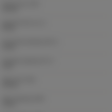
Kinyúló hossz
(LPR)
119 mm
Gyakorlati hossz
(LF_1)
95 mm
Funkcionális szélesség
(WF_1)
15 mm
Tényleges magasság
(HF_1)
0 mm
Teljes hossz
(OAL)
119 mm
Teljes magasság
(OAH)
76 mm