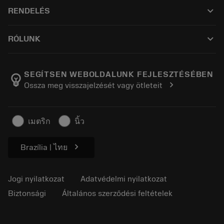
Ügyfélszolgálat
Újrahasznosítás
keyboard_arrow_down
RENDELÉS
Forgalmazók és szakemberek
Felújítás
Hogyan vásárolhatok?
Útmutatók és oktatóanyagok
Tailor Made
keyboard_arrow_down
RÓLUNK
Megrendelés
Kalkulátorok és alkalmazások
A Sandvik Coromantról
Vissza
Katalógusok és kézikönyvek
Manufacturing Wellness
Rendelés nyomon követése
SEGÍTSEN WEBOLDALUNK FEJLESZTÉSÉBEN
emoji_objects
chevron_right
Ossza meg visszajelzését vagy ötleteit
Karrier
Ajánlatkérés
Fenntartható üzlet
Cikkek
เมตริก
นิ้ว
Sajtó részére
chevron_right
Brazília | ไทย
Jogi nyilatkozat
Adatvédelmi nyilatkozat
Biztonsági
Általános szerződési feltételek