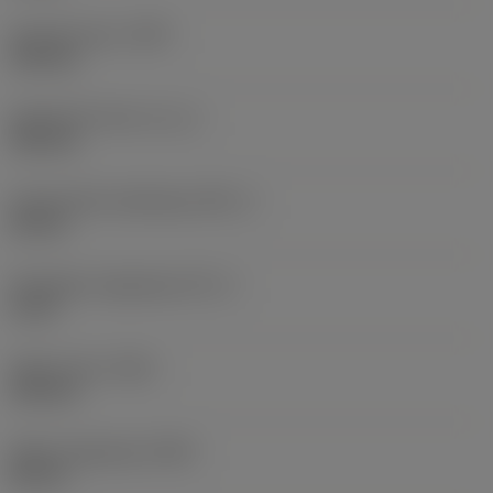
Kinyúló hossz
(LPR)
124 mm
Gyakorlati hossz
(LF_1)
100 mm
Funkcionális szélesség
(WF_1)
40 mm
Tényleges magasság
(HF_1)
0 mm
Teljes hossz
(OAL)
124 mm
Teljes magasság
(OAH)
86 mm