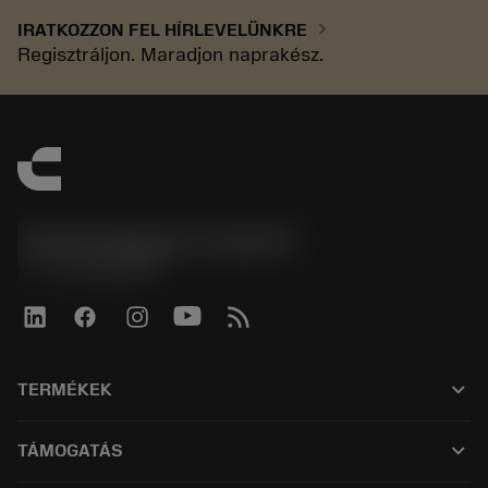
chevron_right
IRATKOZZON FEL HÍRLEVELÜNKRE
Regisztráljon. Maradjon naprakész.
Sandvik Magyarország Kft.
phone
+3614088649
keyboard_arrow_down
TERMÉKEK
Összes szerszám
keyboard_arrow_down
TÁMOGATÁS
Az összes szoftver