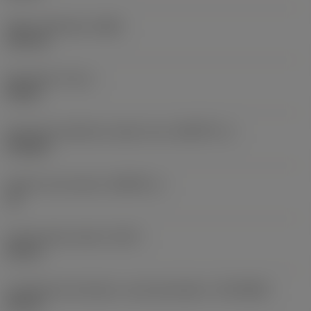
Teljes szélesség
(OAW)
125 mm
Nyomaték
(TQ_1)
50 Nm
Geometriai jellemző, hajtott rész
(KGRPTP_1)
hexagon
Hajtott rész mérete
(KGRPS_1)
10
Funkcionális átmérő
(DFC)
28 mm
Csatlakozás átmérője a szerszámoldalon
(DCONWS)
40 mm