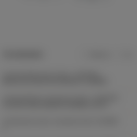
Termékadatok
Metrikus
Col
Csatlakozófelület gép irányban
(ADINTMS)
Murata non-driven turret interface -size MA-A
Csatlakozófelület munkadarab irányban
(ADINTWS)
Coromant Capto (segment clamping) -size C4
Csatlakozások száma, munkadarab oldal
(CCONWS)
1