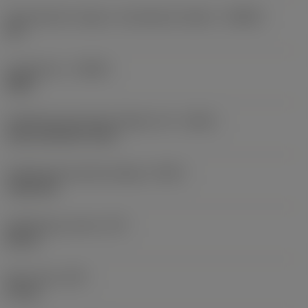
Szerszámtest szöge a munkadarab oldalon
(BAWS)
90 °
Forgásirány
(HAND)
Right
Hűtőközeg-bevezetés jellege, kód
(CNSC)
axial concentric entry
Hűtőközeg kivezetés jellege
(CXSC)
radial exit
Hűtőközeg nyomás
(CP)
80 bar
Elem súlya
(WT)
5,3 kg