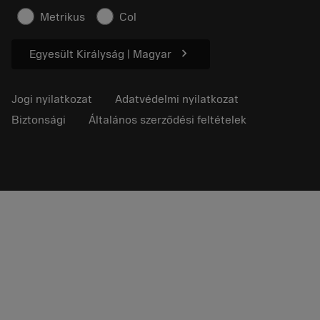
Cikkek
Metrikus
Col
Sajtó részére
chevron_right
Egyesült Királyság | Magyar
Jogi nyilatkozat
Adatvédelmi nyilatkozat
Biztonsági
Általános szerződési feltételek