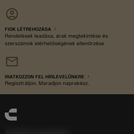
account_circle
chevron_right
FIÓK LÉTREHOZÁSA
Rendelések leadása, árak megtekintése és
szerszámok elérhetőségének ellenőrzése
mail
chevron_right
IRATKOZZON FEL HÍRLEVELÜNKRE
Regisztráljon. Maradjon naprakész.