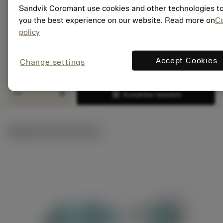
7323221216474
Sandvik Coromant use cookies and other technologies to
ANSI: C5-ASHL45-
you the best experience on our website. Read more on
C
085-20HP
policy
Konkrét
deployed_code
3D modell megjelenítése
remove
add
képviselet
shopping_cart
Kosár
Accept Cookies
Change settings
remove
add
shopping_cart
Kosárba teszem
Műszaki illusztrációk