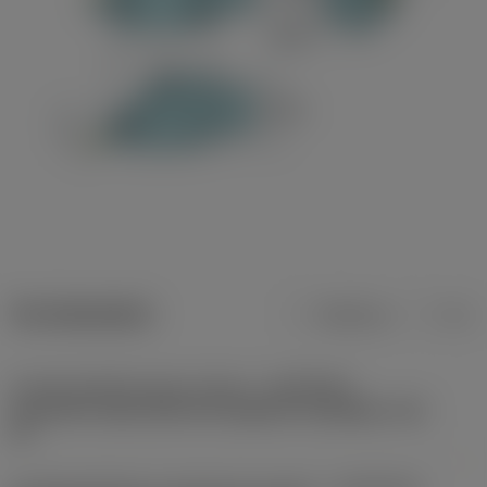
Termékadatok
Metrikus
Col
Csatlakozófelület gép irányban
(ADINTMS)
Coromant Capto (bolt and segment clamping) -size
C5