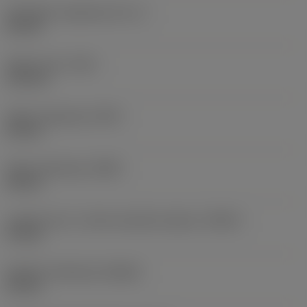
Tényleges magasság
(HF_1)
20 mm
Teljes hossz
(OAL)
115 mm
Teljes magasság
(OAH)
69 mm
Teljes szélesség
(OAW)
64 mm
Legalsó pont a referenciasíkhoz képest
(RADH)
37 mm
Radiális szélesség
(RADW)
32 mm