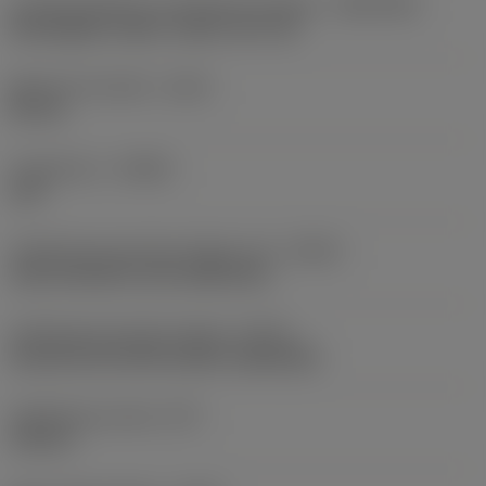
Csatlakozófelület munkadarab irányban
(ADINTWS)
Rectangular shank -metric: 20 x 20
Maximum kinyúlás
(OHX)
85 mm
Forgásirány
(HAND)
Left
Hűtőközeg-bevezetés jellege, kód
(CNSC)
axial concentric and radial entry
Hűtőközeg kivezetés jellege
(CXSC)
decentral exit with nozzles, adjustable
Hűtőközeg nyomás
(CP)
150 bar