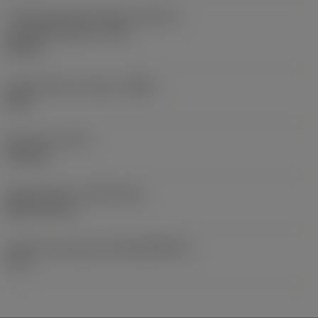
A legnagyobb elfordulási átmérő a
szerszámváltóban
(DIX)
85 mm
Szerszámtest anyaga
(BMC)
Acél
Elem súlya
(WT)
1,51 kg
Release date
(ValFrom20)
2017. 02. 19.
Kiadás azonosítója
(RELEASEPACK)
17.1