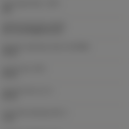
Adat chippel ellátva
(DCP)
Igen
Adatchip zseb mérete
(DCPS)
Dia.=10 mm/Height=4,5 mm
Gépoldali csatlakozási átmérő
(DCONMS)
50 mm
Kinyúló hossz
(LPR)
85 mm
Gyakorlati hossz
(LF_1)
85 mm
Funkcionális szélesség
(WF_1)
0 mm