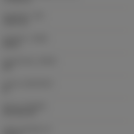
Sarokrádiusz
(RE)
1,5875 mm
Forgásirány
(HAND)
Neutral
Anyagminőség
(GRADE)
235
Hordozó
(SUBSTRATE)
HC
Bevonat
(COATING)
CVD TiCN+TiN
Lapka vastagsága
(S)