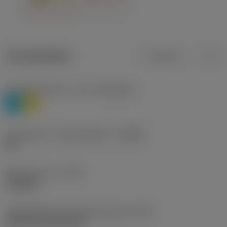
Termékadatok
Metrikus
Col
Anyagbesorolás 1. szint
(TMC1ISO)
P
M
Forgácstörő - gyártó jelölése
(CBMD)
HR
Művelet típus
(CTPT)
roughing
Lapkarögzítési stíluskód (metrikus)
(IFS)
Cylindrical fixing hole