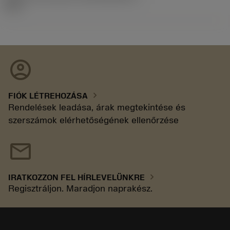
92.3
account_circle
chevron_right
FIÓK LÉTREHOZÁSA
Rendelések leadása, árak megtekintése és
szerszámok elérhetőségének ellenőrzése
mail
chevron_right
IRATKOZZON FEL HÍRLEVELÜNKRE
Regisztráljon. Maradjon naprakész.