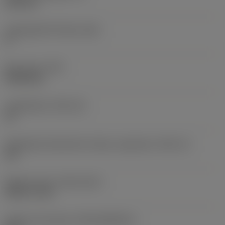
6,35 mm
Legnagyobb hátszög
(AN)
0 °
Elem súlya
(WT)
0,0262 kg
Lapkafészek
(SSC_M)
19
Váltólapka fészekméret kódja, angolszász
(SSC_N)
3/4
Release date
(ValFrom20)
1992. 11. 02.
Kiadás azonosítója
(RELEASEPACK)