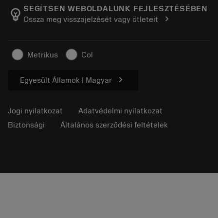
Manufacturing Wellness
Rendelés nyomon követése
SEGÍTSEN WEBOLDALUNK FEJLESZTÉSÉBEN
emoji_objects
chevron_right
Ossza meg visszajelzését vagy ötleteit
Karrier
Ajánlatkérés
Fenntartható üzlet
Cikkek
Metrikus
Col
Sajtó részére
chevron_right
Egyesült Államok | Magyar
Jogi nyilatkozat
Adatvédelmi nyilatkozat
Biztonsági
Általános szerződési feltételek