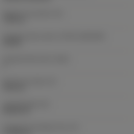
Rögzítési furat átmérő
(D1)
7,925 mm
Váltólapka alak és méret
(CUTINT_SIZESHAPE)
CN1906
Forgácsoló élek száma
(CEDC)
2
Beírható kör átmérő
(IC)
19,05 mm
Lapkaalak kódja
(SC)
Rhombic 80
Forgácsoló él tényleges hossz
(LE)
17,7439 mm